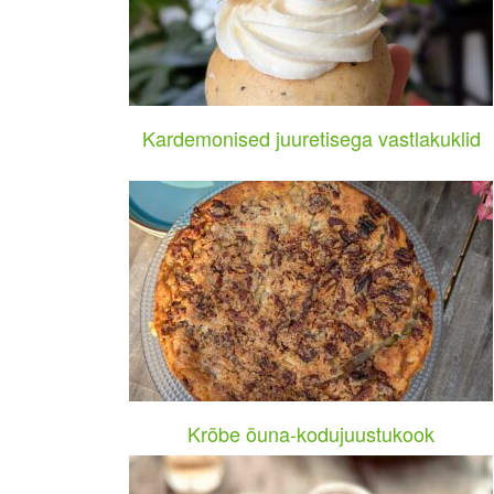
Kardemonised juuretisega vastlakuklid
Krõbe õuna-kodujuustukook