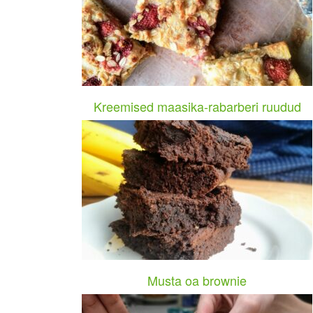
Kreemised maasika-rabarberi ruudud
Musta oa brownie