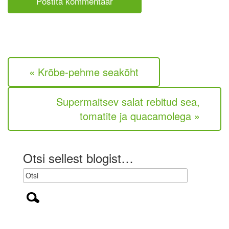
e
e
n
i
t
o
a
l
a
e
r
k
« Krõbe-pehme seakõht
o
h
u
Supermaitsev salat rebitud sea,
s
t
tomatite ja quacamolega »
u
s
l
i
Otsi sellest blogist…
k
)