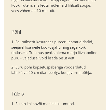
kooki rutem, siis leota mõlemaid lihtsalt soojas
vees vähemalt 10 minutit.
Põhi
Saumikserit kasutades püreeri leotatud datlid,
seejärel lisa neile kookosjahu ning sega kõik
ühtlaseks. Tulemus peaks olema märja liiva taoline
puru - vajadusel võid lisada pisut vett.
Suru põhi küpsetuspaberiga vooderdatud
lahtikäiva 20 cm diameetriga koogivormi põhja.
Täidis
Sulata kakaovõi madalal kuumusel.