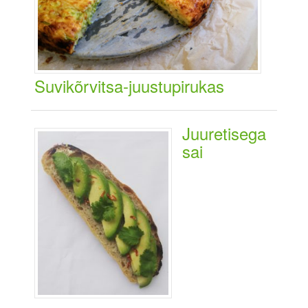
Suvikõrvitsa-juustupirukas
Juuretisega
sai