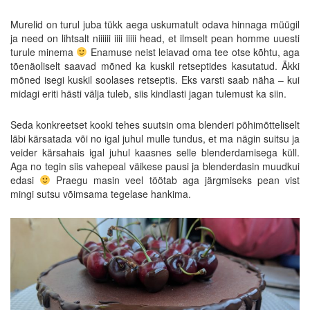
Murelid on turul juba tükk aega uskumatult odava hinnaga müügil
ja need on lihtsalt niiiiii iiii iiiii head, et ilmselt pean homme uuesti
turule minema
Enamuse neist leiavad oma tee otse kõhtu, aga
tõenäoliselt saavad mõned ka kuskil retseptides kasutatud. Äkki
mõned isegi kuskil soolases retseptis. Eks varsti saab näha – kui
midagi eriti hästi välja tuleb, siis kindlasti jagan tulemust ka siin.
Seda konkreetset kooki tehes suutsin oma blenderi põhimõtteliselt
läbi kärsatada või no igal juhul mulle tundus, et ma nägin suitsu ja
veider kärsahais igal juhul kaasnes selle blenderdamisega küll.
Aga no tegin siis vahepeal väikese pausi ja blenderdasin muudkui
edasi
Praegu masin veel töötab aga järgmiseks pean vist
mingi sutsu võimsama tegelase hankima.