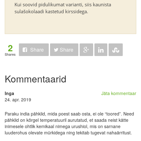
Kui soovid pidulikumat varianti, siis kaunista
sulašokolaadi kastetud kirssidega.
2
Share
Share
Shares
Kommentaarid
Inga
Jäta kommentaar
24. apr. 2019
Paraku india pähklid, mida poest saab osta, ei ole “toored”. Need
pähklid on kõrgel temperatuuril aurutatud, et saada neist kätte
inimesele ohtlik kemikaal nimega urushiol, mis on sarnane
luuderohus olevate mürkidega ning tekitab tugevat nahaärritust.