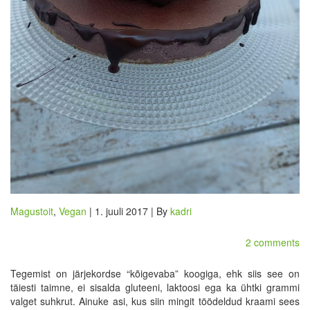
Magustoit
,
Vegan
| 1. juuli 2017 | By
kadri
2 comments
Tegemist on järjekordse “kõigevaba” koogiga, ehk siis see on
täiesti taimne, ei sisalda gluteeni, laktoosi ega ka ühtki grammi
valget suhkrut. Ainuke asi, kus siin mingit töödeldud kraami sees