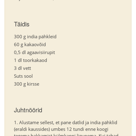
Täidis
300 g india pähkleid
60 g kakaovõid
0,5 dl agaavisiirupit
1 dl toorkakaod
3 dl vett
Suts sool
300 g kirsse
Juhtnöörid
Alustame sellest, et pane datlid ja india pähklid
(eraldi kaussides) umbes 12 tundi enne koogi
tegema hakkamist külmkappi ligunema. Kui tahad