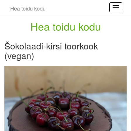
Hea toidu kodu
Toggle
Hea toidu kodu
Šokolaadi-kirsi toorkook
(vegan)