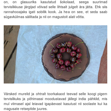
on, on glasuuriks kasutatud šokolaad, seega suurimad
tervislikkuse järgijad võivad selle lihtsalt julgelt ära jätta. Ehk siis
rannahooajaks igati sobilik kook. Ja hea on see, et seda saab
sügavkülmas säilitada ja nii on magustoit alati võtta.
Värsked murelid ja ohtralt toorkakaod teevad selle koogi pigem
tervislikuks ja põhimassi moodustavad jällegi india pähklid, mis
mul viimasel ajal leiavad igapäevast kasutust nii soolaste kui ka
magusate retseptide juures.