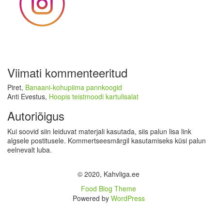
Viimati kommenteeritud
Piret
,
Banaani-kohupiima pannkoogid
Anti Evestus
,
Hoopis teistmoodi kartulisalat
Autoriõigus
Kui soovid siin leiduvat materjali kasutada, siis palun lisa link
algsele postitusele. Kommertseesmärgil kasutamiseks küsi palun
eelnevalt luba.
© 2020, Kahvliga.ee
Food Blog Theme
Powered by
WordPress