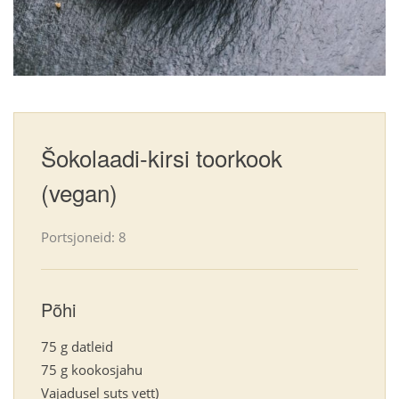
Šokolaadi-kirsi toorkook
(vegan)
Portsjoneid: 8
Põhi
75 g datleid
75 g kookosjahu
Vajadusel suts vett)