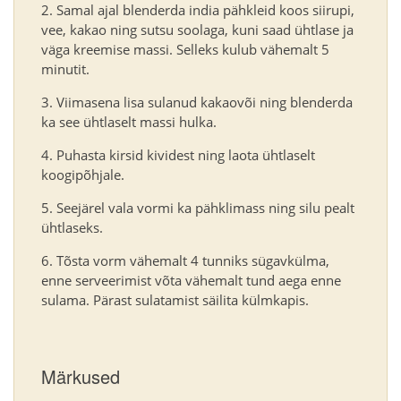
Samal ajal blenderda india pähkleid koos siirupi,
vee, kakao ning sutsu soolaga, kuni saad ühtlase ja
väga kreemise massi. Selleks kulub vähemalt 5
minutit.
Viimasena lisa sulanud kakaovõi ning blenderda
ka see ühtlaselt massi hulka.
Puhasta kirsid kividest ning laota ühtlaselt
koogipõhjale.
Seejärel vala vormi ka pähklimass ning silu pealt
ühtlaseks.
Tõsta vorm vähemalt 4 tunniks sügavkülma,
enne serveerimist võta vähemalt tund aega enne
sulama. Pärast sulatamist säilita külmkapis.
Märkused