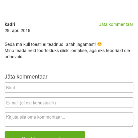
kadri
Jäta kommentaar
29. apr. 2019
Seda ma küll tõesti ei teadnud, aitäh jagamast!
Minu teada neid toortoiduks siiski loetakse, aga eks teooriaid ole
erinevaid.
Jäta kommentaar
N
i
m
E
i
-
m
K
a
o
i
m
l
m
(