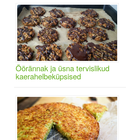
Öörännak ja üsna tervislikud
kaerahelbeküpsised