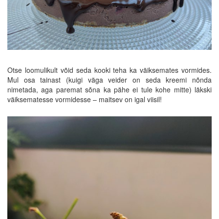
Otse loomulikult võid seda kooki teha ka väiksemates vormides.
Mul osa tainast (kuigi väga veider on seda kreemi nõnda
nimetada, aga paremat sõna ka pähe ei tule kohe mitte) läkski
väiksematesse vormidesse – maitsev on igal viisil!