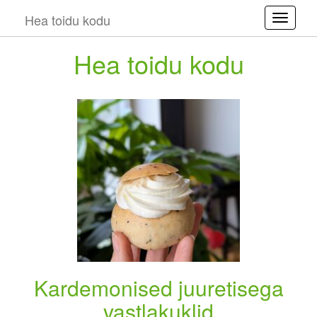
Hea toidu kodu
Toggle
Hea toidu kodu
Kardemonised juuretisega
vastlakuklid