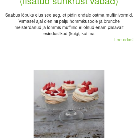
(lisatud suhkrust vabad)
Saabus lõpuks elus see aeg, et pidin endale ostma muffinivormid.
Viimasel ajal olen nii palju hommikusööle ja brunche
meisterdanud ja lömmis muffinid ei olnud enam piisavalt
esinduslikud (kuigi, kui ma
Loe edasi