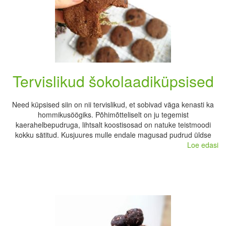
Tervislikud šokolaadiküpsised
Need küpsised siin on nii tervislikud, et sobivad väga kenasti ka
hommikusöögiks. Põhimõtteliselt on ju tegemist
kaerahelbepudruga, lihtsalt koostisosad on natuke teistmoodi
kokku sätitud. Kusjuures mulle endale magusad pudrud üldse
Loe edasi