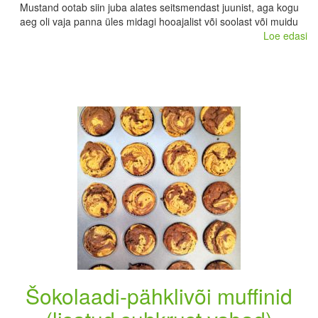
Mustand ootab siin juba alates seitsmendast juunist, aga kogu
aeg oli vaja panna üles midagi hooajalist või soolast või muidu
Loe edasi
Šokolaadi-pähklivõi muffinid