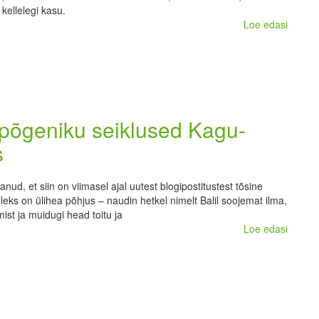
kellelegi kasu.
Loe edasi
apõgeniku seiklused Kagu-
s
nud, et siin on viimasel ajal uutest blogipostitustest tõsine
leks on ülihea põhjus – naudin hetkel nimelt Balil soojemat ilma,
mist ja muidugi head toitu ja
Loe edasi