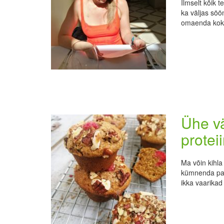
Ilmselt kõik 
ka väljas söö
omaenda kokk
Ühe vä
protei
Ma võin kihla 
kümnenda pak
ikka vaarikad 