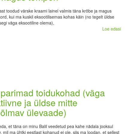
ast toodud värske kraami lainel valmis täna krõbe ja magus
ord, kui ma kuskil eksootilisemas kohas käin (no tegelt üldse
 isegi väga eksootiline olema),
Loe edasi
 parimad toidukohad (väga
tiivne ja üldse mitte
hõlmav ülevaade)
da, et täna on minu Balil veedetud pea kahe nädala jooksul
 mil ma ühtki eestlast kohanud ei ole, siis ma loodan, et sellest