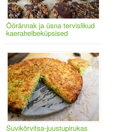
Öörännak ja üsna tervislikud
kaerahelbeküpsised
Suvikõrvitsa-juustupirukas