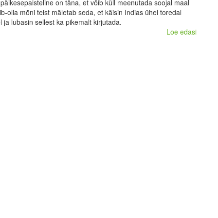
t päikesepaisteline on täna, et võib küll meenutada soojal maal
b-olla mõni teist mäletab seda, et käisin Indias ühel toredal
l ja lubasin sellest ka pikemalt kirjutada.
Loe edasi