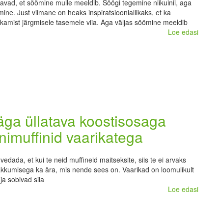
teavad, et söömine mulle meeldib. Söögi tegemine niikuinii, aga
mine. Just viimane on heaks inspiratsiooniallikaks, et ka
amist järgmisele tasemele viia. Aga väljas söömine meeldib
Loe edasi
ga üllatava koostisosaga
inimuffinid vaarikatega
vedada, et kui te neid muffineid maitseksite, siis te ei arvaks
kumisega ka ära, mis nende sees on. Vaarikad on loomulikult
ja sobivad siia
Loe edasi