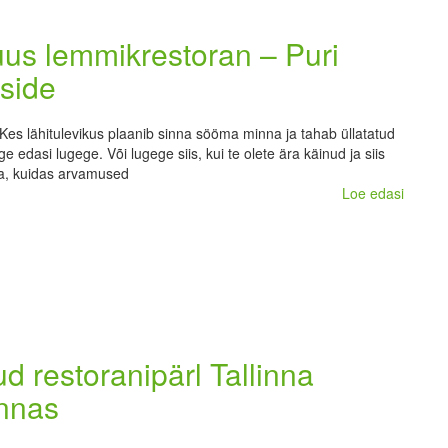
us lemmikrestoran – Puri
 side
 Kes lähitulevikus plaanib sinna sööma minna ja tahab üllatatud
ge edasi lugege. Või lugege siis, kui te olete ära käinud ja siis
da, kuidas arvamused
Loe edasi
ud restoranipärl Tallinna
innas