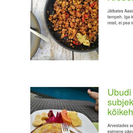
Jätkates Aasi
tempeh. Iga k
reisil, ei pea
Ubudi
subjek
kõike
Arvestades se
esimene päev,