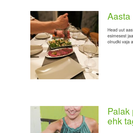
Aasta 
Head uut aast
esimesest jaan
olnudki vaja
Palak 
ehk ta