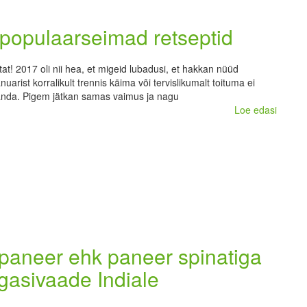
populaarseimad retseptid
at! 2017 oli nii hea, et migeid lubadusi, et hakkan nüüd
uarist korralikult trennis käima või tervislikumalt toituma ei
 anda. Pigem jätkan samas vaimus ja nagu
Loe edasi
paneer ehk paneer spinatiga
gasivaade Indiale