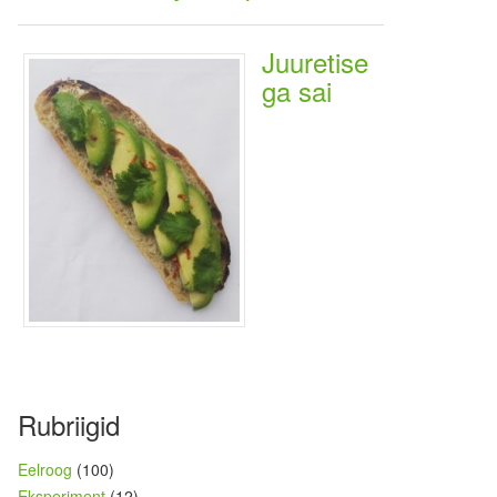
Juuretise
ga sai
Rubriigid
Eelroog
(100)
Eksperiment
(12)