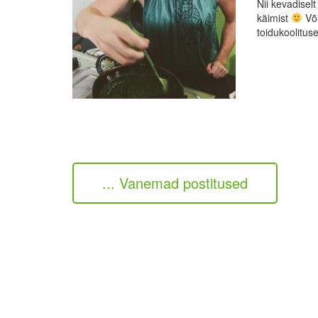
Nii kevadisel
käimist
Või
toidukoolituse
... Vanemad postitused