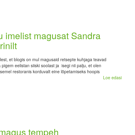
u imelist magusat Sandra
inilt
lest, et blogis on mul magusaid retsepte kuhjaga teavad
pigem eelistan siiski soolast ja isegi nii palju, et olen
semel restoranis korduvalt eine lõpetamiseks hoopis
Loe edasi
magus tempeh