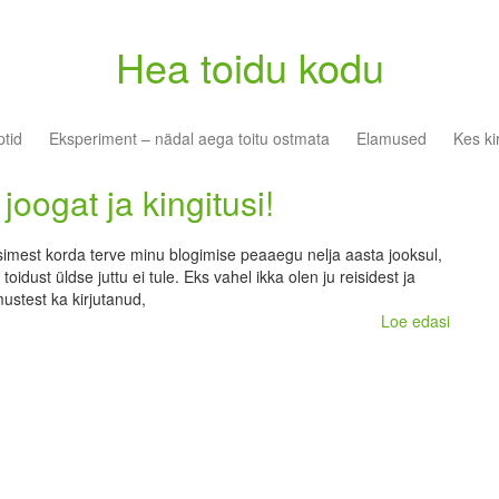
Hea toidu kodu
tid
Eksperiment – nädal aega toitu ostmata
Elamused
Kes ki
joogat ja kingitusi!
simest korda terve minu blogimise peaaegu nelja aasta jooksul,
 toidust üldse juttu ei tule. Eks vahel ikka olen ju reisidest ja
stest ka kirjutanud,
Loe edasi