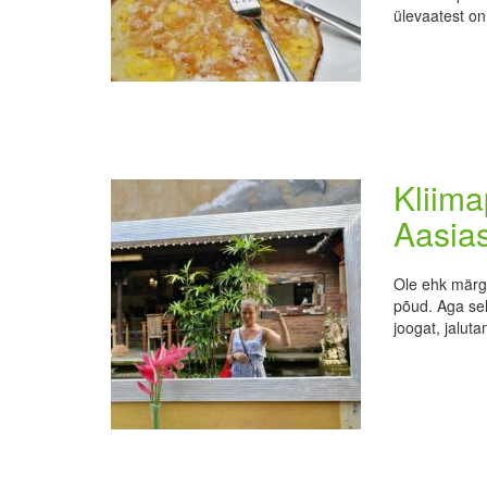
ülevaatest on 
Kliim
Aasia
Ole ehk märga
põud. Aga sel
joogat, jaluta