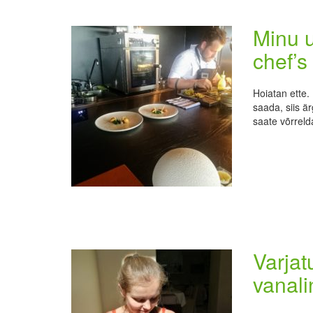
Minu u
chef’s
Hoiatan ette.
saada, siis är
saate võrrel
Varjat
vanal