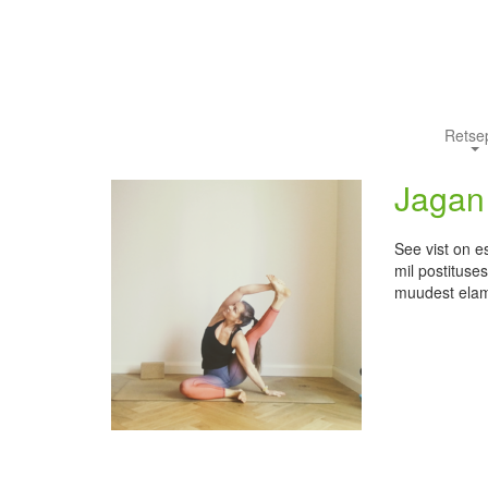
Retsep
Jagan 
See vist on e
mil postituses
muudest elamu