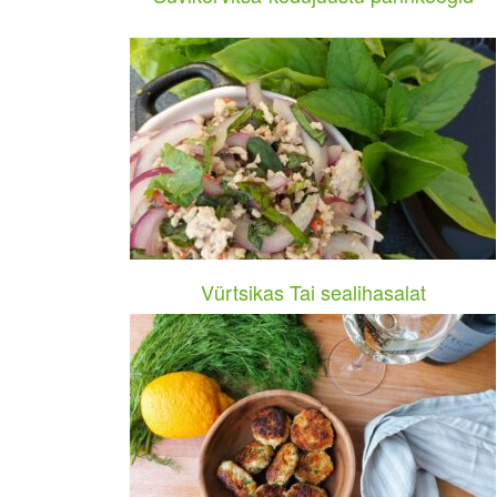
Vürtsikas Tai sealihasalat