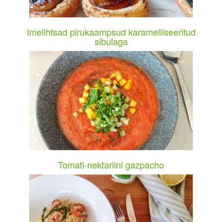
Imelihtsad pirukaampsud karamelliseeritud
sibulaga
Tomati-nektariini gazpacho