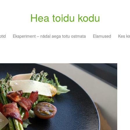
Hea toidu kodu
tid
Eksperiment – nädal aega toitu ostmata
Elamused
Kes ki