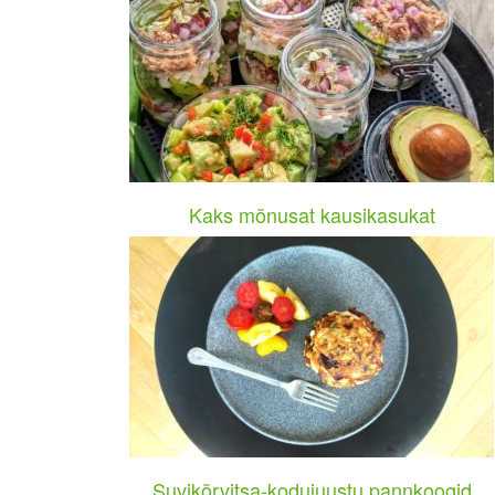
Kaks mõnusat kausikasukat
Suvikõrvitsa-kodujuustu pannkoogid