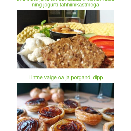
ning jogurti-tahhiinikastmega
Lihtne valge oa ja porgandi dipp