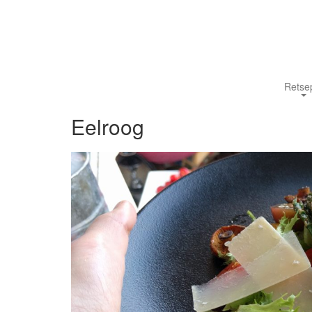
Retsep
Eelroog