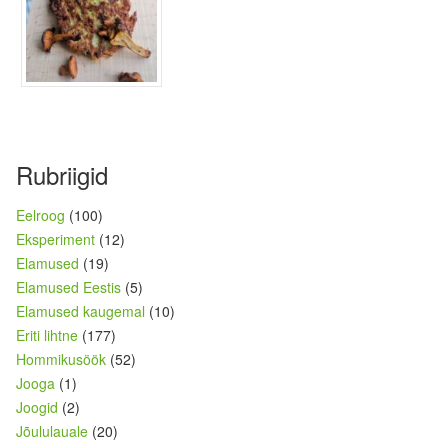
Rubriigid
Eelroog
(100)
Eksperiment
(12)
Elamused
(19)
Elamused Eestis
(5)
Elamused kaugemal
(10)
Eriti lihtne
(177)
Hommikusöök
(52)
Jooga
(1)
Joogid
(2)
Jõululauale
(20)