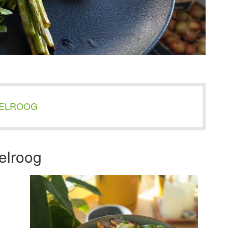
ELROOG
elroog