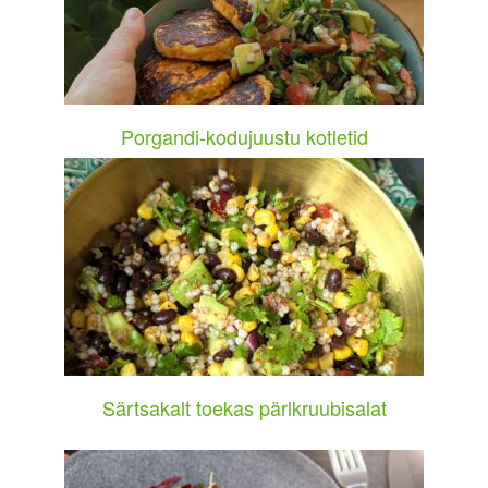
Porgandi-kodujuustu kotletid
Särtsakalt toekas pärlkruubisalat