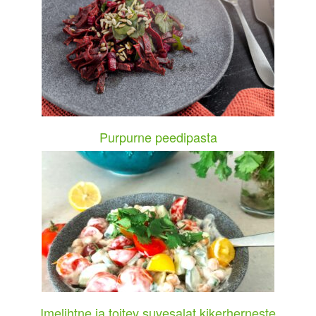
Purpurne peedipasta
Imelihtne ja toitev suvesalat kikerherneste