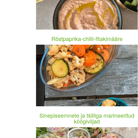
Röstpaprika-chilli-fitakimääre
Sinepiseemnete ja tšilliga marineeritud
köögiviljad