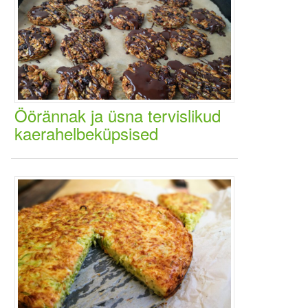
Öörännak ja üsna tervislikud
kaerahelbeküpsised