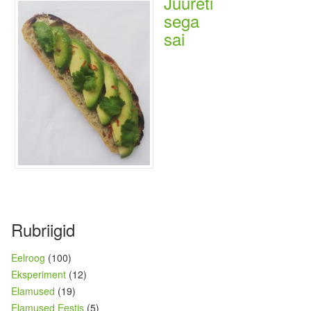
Juureti
sega
sai
Rubriigid
Eelroog
(100)
Eksperiment
(12)
Elamused
(19)
Elamused Eestis
(5)