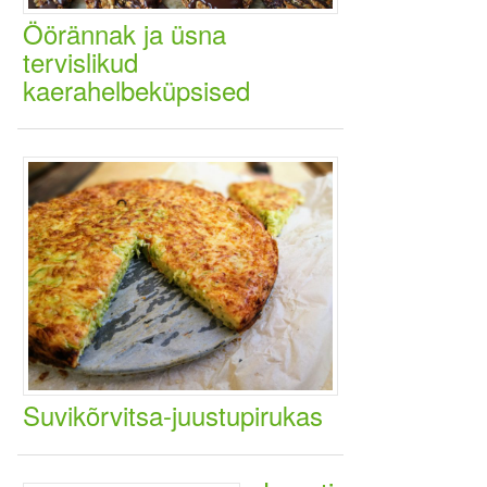
Öörännak ja üsna
tervislikud
kaerahelbeküpsised
Suvikõrvitsa-juustupirukas