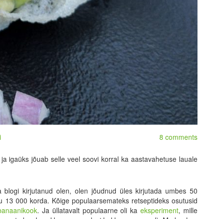
i
8 comments
a igaüks jõuab selle veel soovi korral ka aastavahetuse lauale
 blogi kirjutanud olen, olen jõudnud üles kirjutada umbes 50
gu 13 000 korda. Kõige populaarsemateks retseptideks osutusid
banaanikook
. Ja üllatavalt populaarne oli ka
eksperiment
, mille