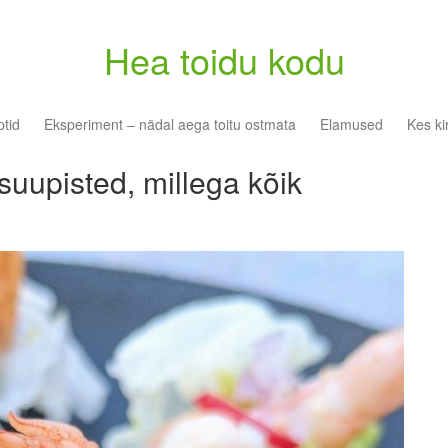
Hea toidu kodu
tid
Eksperiment – nädal aega toitu ostmata
Elamused
Kes ki
suupisted, millega kõik