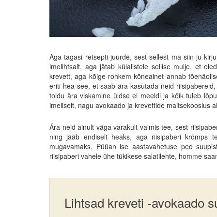
Aga tagasi retsepti juurde, sest sellest ma siin ju ki
imelihtsalt, aga jätab külalistele sellise mulje, et o
krevett, aga kõige rohkem kõneainet annab tõenäolisel
eriti hea see, et saab ära kasutada neid riisipabereid
toidu ära viskamine üldse ei meeldi ja kõik tuleb lõ
imeliselt, nagu avokaado ja krevettide maitsekooslus al
Ära neid ainult väga varakult valmis tee, sest riisipa
ning jääb endiselt heaks, aga riisipaberi krõmps 
mugavamaks. Püüan ise aastavahetuse peo suupiste
riisipaberi vahele ühe tükikese salatilehte, homme sa
Lihtsad kreveti -avokaado s