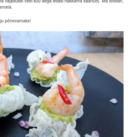
eks vajadusel veel kuu aega edasi hakkama saanud). Ma loodan,
kamata.
palju põnevamaks!