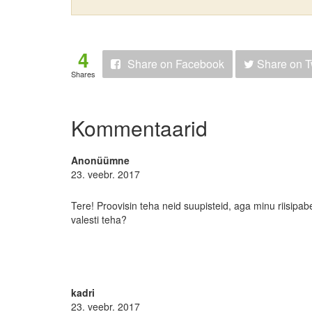
4
Share
on Facebook
Share
on T
Shares
Kommentaarid
Anonüümne
23. veebr. 2017
Tere! Proovisin teha neid suupisteid, aga minu riisipab
valesti teha?
kadri
23. veebr. 2017