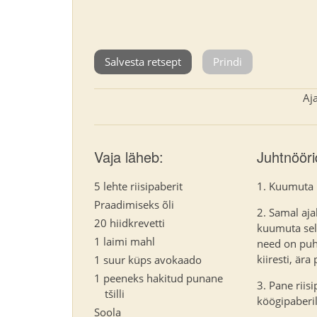
Salvesta retsept
Prindi
Aj
Vaja läheb:
Juhtnööri
5 lehte riisipaberit
Kuumuta pa
Praadimiseks õli
Samal ajal
20 hiidkrevetti
kuumuta sell
1 laimi mahl
need on puh
kiiresti, ära
1 suur küps avokaado
1 peeneks hakitud punane
Pane riis
tšilli
köögipaberi
Soola