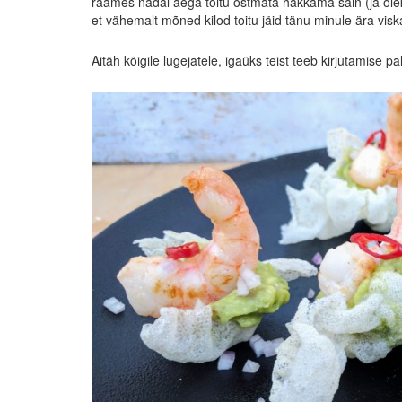
raames nädal aega toitu ostmata hakkama sain (ja ol
et vähemalt mõned kilod toitu jäid tänu minule ära vis
Aitäh kõigile lugejatele, igaüks teist teeb kirjutamise 