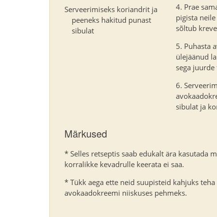
Prae samal
Serveerimiseks koriandrit ja
pigista neil
peeneks hakitud punast
sõltub kreve
sibulat
Puhasta a
ülejäänud la
sega juurde t
Serveerimi
avokaadokree
sibulat ja k
Märkused
* Selles retseptis saab edukalt ära kasutada mi
korralikke kevadrulle keerata ei saa.
* Tükk aega ette neid suupisteid kahjuks teha 
avokaadokreemi niiskuses pehmeks.