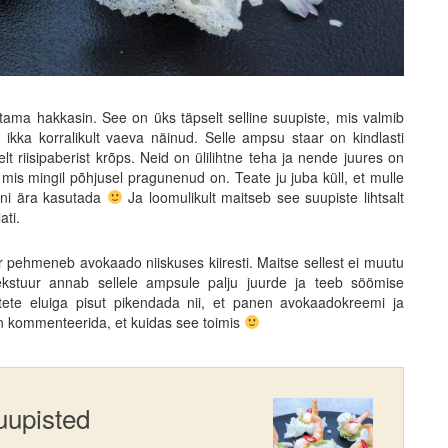
rjutama hakkasin. See on üks täpselt selline suupiste, mis valmib
led ikka korralikult vaeva näinud. Selle ampsu staar on kindlasti
t riisipaberist krõps. Neid on ülilihtne teha ja nende juures on
, mis mingil põhjusel pragunenud on. Teate ju juba küll, et mulle
puni ära kasutada
Ja loomulikult maitseb see suupiste lihtsalt
ati.
ber pehmeneb avokaado niiskuses kiiresti. Maitse sellest ei muutu
tekstuur annab sellele ampsule palju juurde ja teeb söömise
te eluiga pisut pikendada nii, et panen avokaadokreemi ja
an kommenteerida, et kuidas see toimis
uupisted