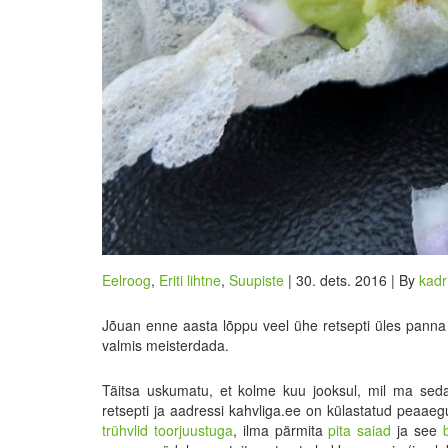
Eelroog
,
Eriti lihtne
,
Suupiste
| 30. dets. 2016 | By
kadr
Jõuan enne aasta lõppu veel ühe retsepti üles panna j
valmis meisterdada.
Täitsa uskumatu, et kolme kuu jooksul, mil ma seda
retsepti ja aadressi kahvliga.ee on külastatud peaae
trühvlid toorjuustuga
, ilma pärmita
pita saiad
ja see