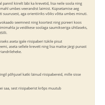
 pannil kiirelt läbi ka krevetid, lisa neile soola ning
e mahl umbes veerandist laimist. Küpsetamise aeg
ti suurusest, aga orientiiriks võiks võtta umbes minuti.
vokaado seemnest ning koortest ning püreeri koos
imimahla ja veidikese soolaga saumikseriga ühtlaseks,
šilli.
seks aseta igale riisipaberi tükile pisut
mi, aseta sellele krevett ning lisa maitse järgi punast
oriandrileheke.
ngil põhjusel katki läinud riisipabereid, mille sisse
ei saa, sest riisipaberist krõps muutub