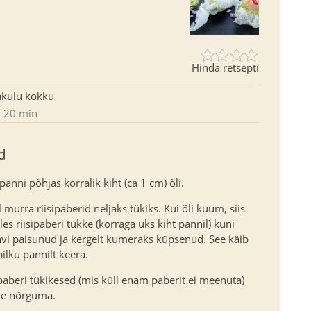
Hinda retsepti
akulu kokku
20 min
d
nni põhjas korralik kiht (ca 1 cm) õli.
 murra riisipaberid neljaks tükiks. Kui õli kuum, siis
es riisipaberi tükke (korraga üks kiht pannil) kuni
vi paisunud ja kergelt kumeraks küpsenud. See käib
 pilku pannilt keera.
ipaberi tükikesed (mis küll enam paberit ei meenuta)
le nõrguma.