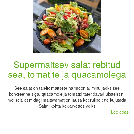
Supermaitsev salat rebitud
sea, tomatite ja quacamolega
See salat on täielik maitsete harmoonia, minu jaoks see
konkreetne siga, quacamole ja tomatid täiendavad üksteist nii
imeliselt, et midagi maitsvamat on lausa keeruline ette kujutada.
Salati kohta kokkuvõttes võiks
Loe edasi