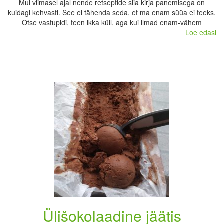
Mul viimasel ajal nende retseptide siia kirja panemisega on
kuidagi kehvasti. See ei tähenda seda, et ma enam süüa ei teeks.
Otse vastupidi, teen ikka küll, aga kui ilmad enam-vähem
Loe edasi
Ülišokolaadine jäätis