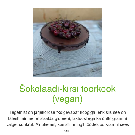
Šokolaadi-kirsi toorkook
(vegan)
Tegemist on järjekordse “kõigevaba” koogiga, ehk siis see on
täiesti taimne, ei sisalda gluteeni, laktoosi ega ka ühtki grammi
valget suhkrut. Ainuke asi, kus siin mingit töödeldud kraami sees
on,