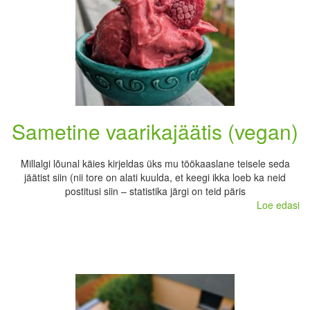
Sametine vaarikajäätis (vegan)
Millalgi lõunal käies kirjeldas üks mu töökaaslane teisele seda
jäätist siin (nii tore on alati kuulda, et keegi ikka loeb ka neid
postitusi siin – statistika järgi on teid päris
Loe edasi