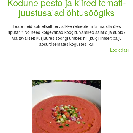
Kodune pesto ja kiired tomati-
juustusaiad õhtusöögiks
Teate neid suhteliselt tervislikke retsepte, mis ma siia üles
riputan? No need kõigevabad koogid, värsked salatid ja supid?
Ma tavaliselt kusjuures sööngi umbes nii (kuigi ilmselt palju
absurdsemates kogustes, kui
Loe edasi