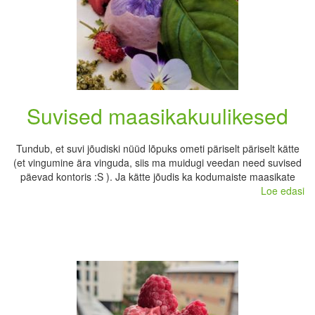
Suvised maasikakuulikesed
Tundub, et suvi jõudiski nüüd lõpuks ometi päriselt päriselt kätte
(et vingumine ära vinguda, siis ma muidugi veedan need suvised
päevad kontoris :S ). Ja kätte jõudis ka kodumaiste maasikate
Loe edasi