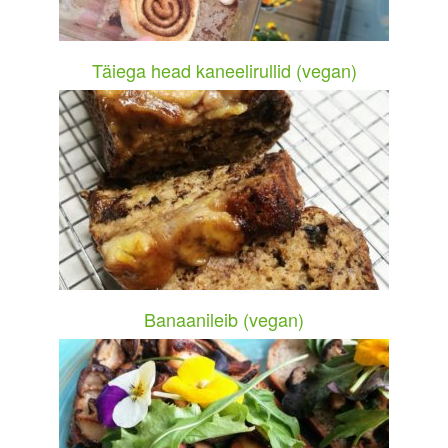
Täiega head kaneelirullid (vegan)
Banaanileib (vegan)