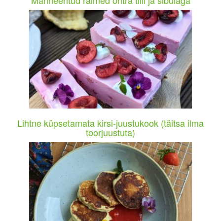
Marineeritud räimed ohtra tilli ja sibulaga
Lihtne küpsetamata kirsi-juustukook (täitsa ilma
toorjuustuta)