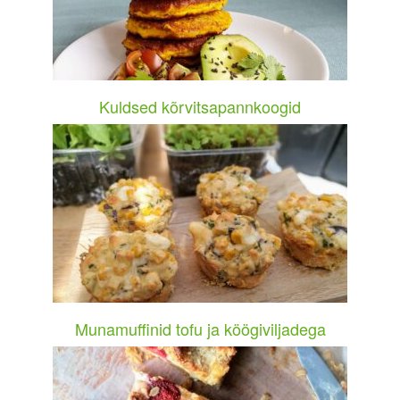
Kuldsed kõrvitsapannkoogid
Munamuffinid tofu ja köögiviljadega