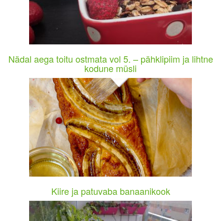
Nädal aega toitu ostmata vol 5. – pähklipiim ja lihtne
kodune müsli
Kiire ja patuvaba banaanikook