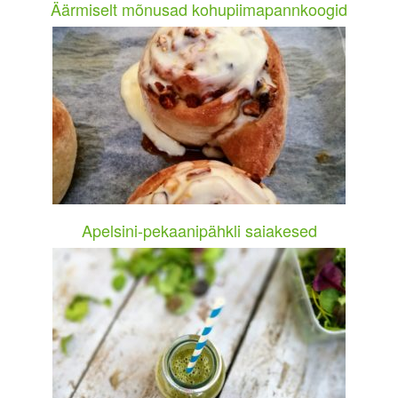
Äärmiselt mõnusad kohupiimapannkoogid
Apelsini-pekaanipähkli saiakesed