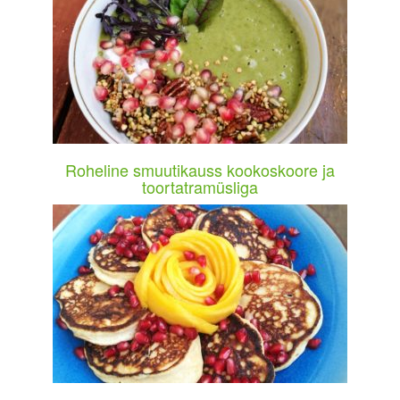
Roheline smuutikauss kookoskoore ja
toortatramüsliga