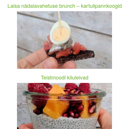
Laisa nädalavahetuse brunch – kartulipannkoogid
Teistmoodi kiluleivad