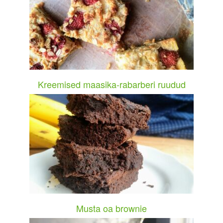
Kreemised maasika-rabarberi ruudud
Musta oa brownie