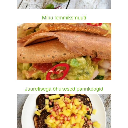
Minu lemmiksmuuti
Juuretisega õhukesed pannkoogid