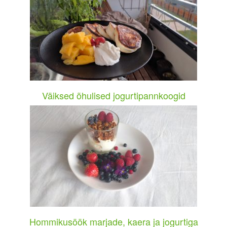
Väiksed õhulised jogurtipannkoogid
Hommikusöök marjade, kaera ja jogurtiga