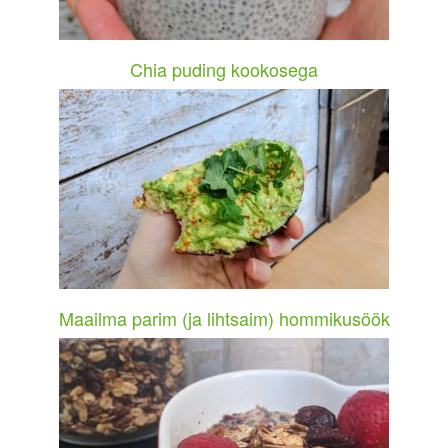
Chia puding kookosega
Maailma parim (ja lihtsaim) hommikusöök