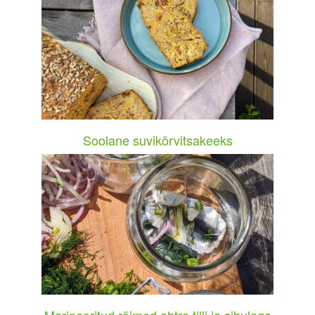
Soolane suvikõrvitsakeeks