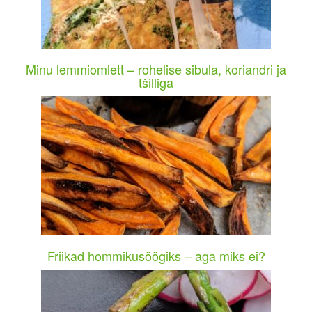
Minu lemmiomlett – rohelise sibula, koriandri ja
tšilliga
Friikad hommikusöögiks – aga miks ei?