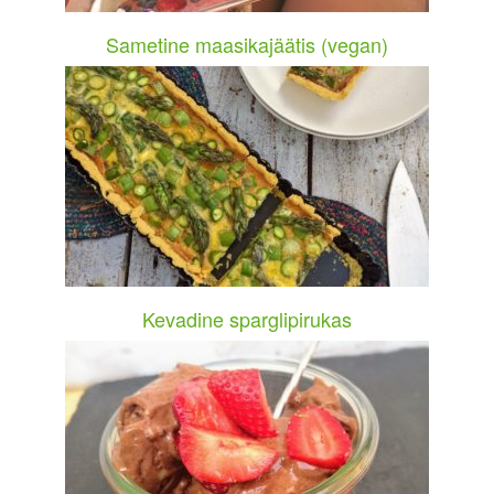
Sametine maasikajäätis (vegan)
Kevadine sparglipirukas