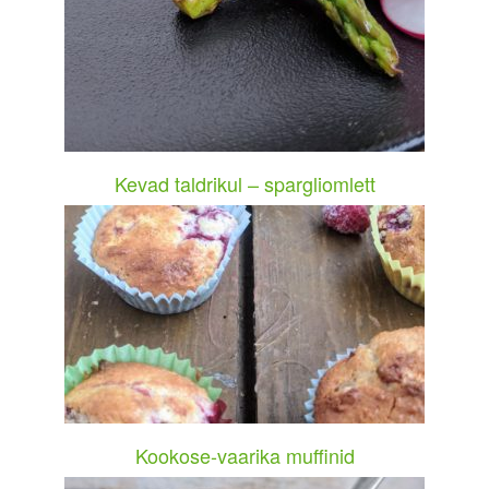
Kevad taldrikul – spargliomlett
Kookose-vaarika muffinid