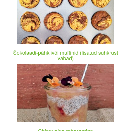
Šokolaadi-pähklivõi muffinid (lisatud suhkrust
vabad)
Chiapuding rabarberiga