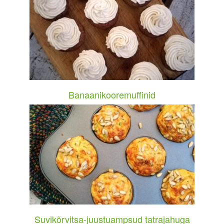
Banaanikooremuffinid
Suvikõrvitsa-juustuampsud tatrajahuga