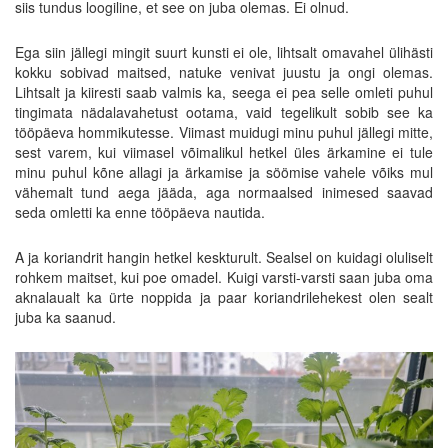
siis tundus loogiline, et see on juba olemas. Ei olnud.
Ega siin jällegi mingit suurt kunsti ei ole, lihtsalt omavahel ülihästi
kokku sobivad maitsed, natuke venivat juustu ja ongi olemas.
Lihtsalt ja kiiresti saab valmis ka, seega ei pea selle omleti puhul
tingimata nädalavahetust ootama, vaid tegelikult sobib see ka
tööpäeva hommikutesse. Viimast muidugi minu puhul jällegi mitte,
sest varem, kui viimasel võimalikul hetkel üles ärkamine ei tule
minu puhul kõne allagi ja ärkamise ja söömise vahele võiks mul
vähemalt tund aega jääda, aga normaalsed inimesed saavad
seda omletti ka enne tööpäeva nautida.
A ja koriandrit hangin hetkel keskturult. Sealsel on kuidagi oluliselt
rohkem maitset, kui poe omadel. Kuigi varsti-varsti saan juba oma
aknalaualt ka ürte noppida ja paar koriandrilehekest olen sealt
juba ka saanud.