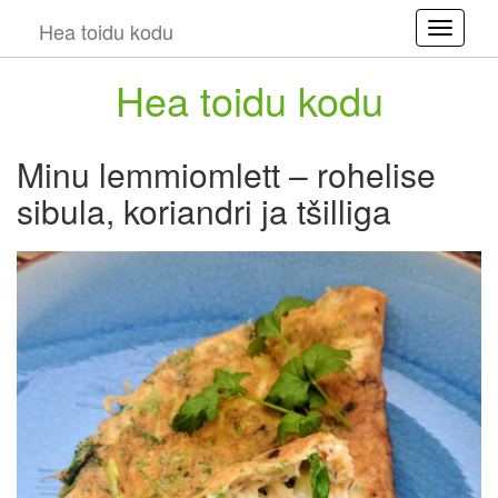
Hea toidu kodu
Toggle
Hea toidu kodu
Minu lemmiomlett – rohelise
sibula, koriandri ja tšilliga