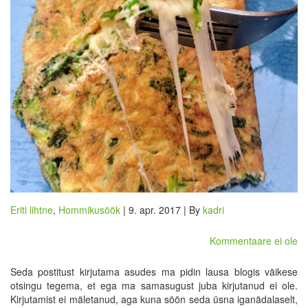
Eriti lihtne
,
Hommikusöök
| 9. apr. 2017 | By
kadri
Kommentaare ei ole
Seda postitust kirjutama asudes ma pidin lausa blogis väikese
otsingu tegema, et ega ma samasugust juba kirjutanud ei ole.
Kirjutamist ei mäletanud, aga kuna söön seda üsna iganädalaselt,