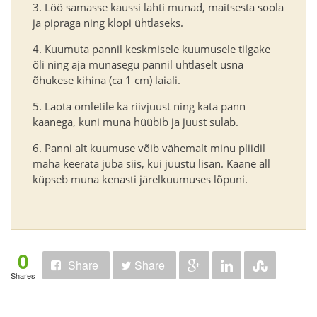
Löö samasse kaussi lahti munad, maitsesta soola
ja pipraga ning klopi ühtlaseks.
Kuumuta pannil keskmisele kuumusele tilgake
õli ning aja munasegu pannil ühtlaselt üsna
õhukese kihina (ca 1 cm) laiali.
Laota omletile ka riivjuust ning kata pann
kaanega, kuni muna hüübib ja juust sulab.
Panni alt kuumuse võib vähemalt minu pliidil
maha keerata juba siis, kui juustu lisan. Kaane all
küpseb muna kenasti järelkuumuses lõpuni.
0
Share
Share
Shares