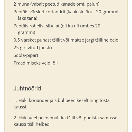
2 muna (vabalt peetud kanade omi, palun)
Peotäis värsket koriandrit (kaalusin ära - 20 grammi
läks täna)
Peotäis rohelist sibulat (oli ka nii umbes 20
grammi)
0,5 värsket punast tšillit või maitse järgi tšillihelbeid
25 g riivitud juustu
Soola-pipart
Praadimiseks veidi õli
Juhtnöörid
Haki koriander ja sibul peenikeselt ning tõsta
kaussi.
Haki veel peenemalt ka tšilli või pudista samasse
kaussi tšillihelbed.