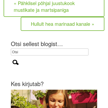
« Pähklisel põhjal juustukook
o
h
mustikate ja martsipaniga
u
s
t
Hullult hea marinaad kanale »
u
s
l
i
Otsi sellest blogist…
k
)
Kes kirjutab?