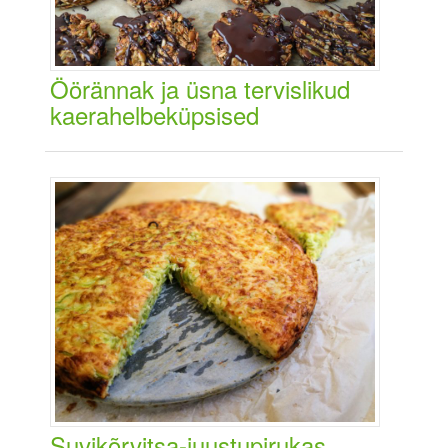
Öörännak ja üsna tervislikud
kaerahelbeküpsised
Suvikõrvitsa-juustupirukas