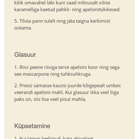
kõik omavahel läbi kuni saad mõnusalt võise
karamelliga kaetud pähkli- ning apelsinitükikesed.
Tõsta pann tulelt ning jäta taigna kerkimist
ootama.
Glasuur
Riivi peene riiviga terve apelsini koor ning sega
see mascarpone ning tuhksuhkruga.
Pressi samasse kaussi juurde kõigepealt umbes
veerandi apelsini mahl. Kui glasuur ikka veel liiga
paks on, siis lisa veel pisut mahla.
Küpsetamine
Kui tainas kerkinud, kata ahjuplaat