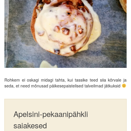
Rohkem ei oskagi midagi tahta, kui tassike teed siia kõrvale ja
seda, et need mõnusad päikesepaistelised talveilmad jätkuksid
Apelsini-pekaanipähkli
saiakesed