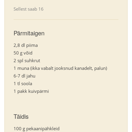
Sellest saab
16
Pärmitaigen
2,8 dl piima
50 g võid
2 spl suhkrut
1 muna (ikka vabalt jooksnud kanadelt, palun)
6-7 dl jahu
1 tl soola
1 pakk kuivpärmi
Täidis
100 g pekaanipähkleid