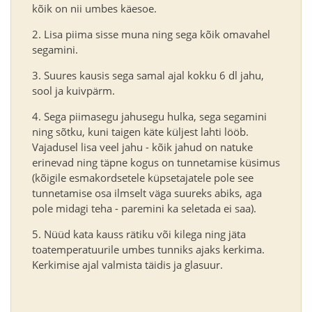
kõik on nii umbes käesoe.
Lisa piima sisse muna ning sega kõik omavahel
segamini.
Suures kausis sega samal ajal kokku 6 dl jahu,
sool ja kuivpärm.
Sega piimasegu jahusegu hulka, sega segamini
ning sõtku, kuni taigen käte küljest lahti lööb.
Vajadusel lisa veel jahu - kõik jahud on natuke
erinevad ning täpne kogus on tunnetamise küsimus
(kõigile esmakordsetele küpsetajatele pole see
tunnetamise osa ilmselt väga suureks abiks, aga
pole midagi teha - paremini ka seletada ei saa).
Nüüd kata kauss rätiku või kilega ning jäta
toatemperatuurile umbes tunniks ajaks kerkima.
Kerkimise ajal valmista täidis ja glasuur.