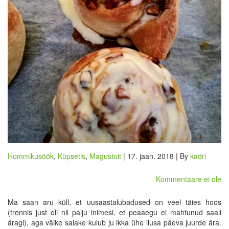
Hommikusöök
,
Küpsetis
,
Magustoit
| 17. jaan. 2018 | By
kadri
Kommentaare ei ole
Ma saan aru küll, et uusaastalubadused on veel täies hoos
(trennis just oli nii palju inimesi, et peaaegu ei mahtunud saali
äragi), aga väike saiake kulub ju ikka ühe ilusa päeva juurde ära.