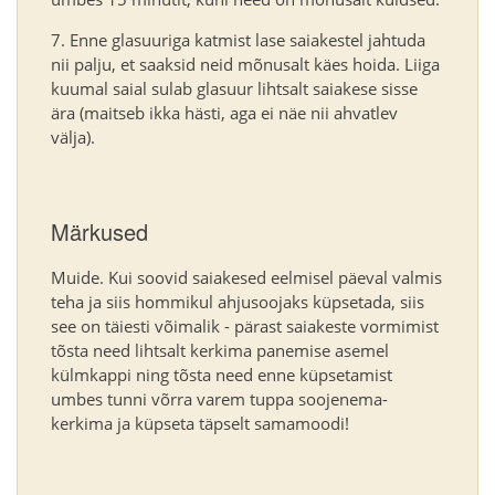
Enne glasuuriga katmist lase saiakestel jahtuda
nii palju, et saaksid neid mõnusalt käes hoida. Liiga
kuumal saial sulab glasuur lihtsalt saiakese sisse
ära (maitseb ikka hästi, aga ei näe nii ahvatlev
välja).
Märkused
Muide. Kui soovid saiakesed eelmisel päeval valmis
teha ja siis hommikul ahjusoojaks küpsetada, siis
see on täiesti võimalik - pärast saiakeste vormimist
tõsta need lihtsalt kerkima panemise asemel
külmkappi ning tõsta need enne küpsetamist
umbes tunni võrra varem tuppa soojenema-
kerkima ja küpseta täpselt samamoodi!