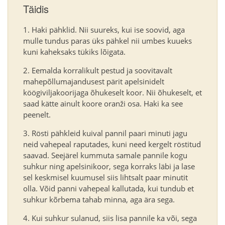
Täidis
Haki pähklid. Nii suureks, kui ise soovid, aga
mulle tundus paras üks pähkel nii umbes kuueks
kuni kaheksaks tükiks lõigata.
Eemalda korralikult pestud ja soovitavalt
mahepõllumajandusest pärit apelsinidelt
köögiviljakoorijaga õhukeselt koor. Nii õhukeselt, et
saad kätte ainult koore oranži osa. Haki ka see
peenelt.
Rösti pähkleid kuival pannil paari minuti jagu
neid vahepeal raputades, kuni need kergelt röstitud
saavad. Seejärel kummuta samale pannile kogu
suhkur ning apelsinikoor, sega korraks läbi ja lase
sel keskmisel kuumusel siis lihtsalt paar minutit
olla. Võid panni vahepeal kallutada, kui tundub et
suhkur kõrbema tahab minna, aga ära sega.
Kui suhkur sulanud, siis lisa pannile ka või, sega