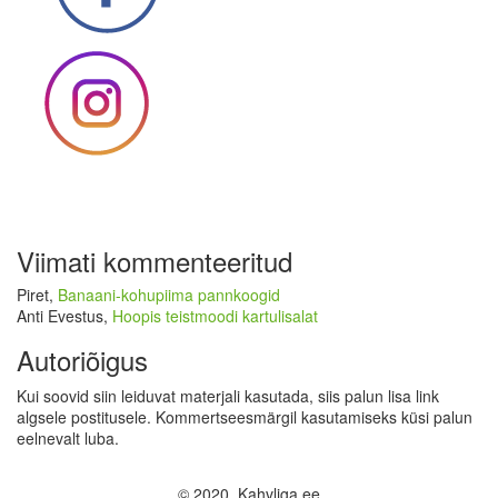
Viimati kommenteeritud
Piret
,
Banaani-kohupiima pannkoogid
Anti Evestus
,
Hoopis teistmoodi kartulisalat
Autoriõigus
Kui soovid siin leiduvat materjali kasutada, siis palun lisa link
algsele postitusele. Kommertseesmärgil kasutamiseks küsi palun
eelnevalt luba.
© 2020, Kahvliga.ee