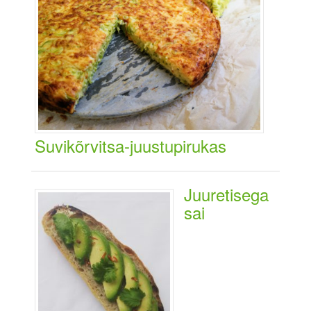
Suvikõrvitsa-juustupirukas
Juuretisega
sai