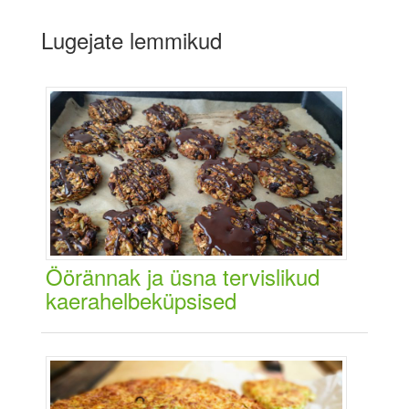
Lugejate lemmikud
Öörännak ja üsna tervislikud
kaerahelbeküpsised