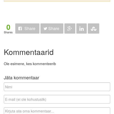
0
Share
Share
Shares
Kommentaarid
Ole esimene, kes kommenteerib
Jäta kommentaar
N
i
m
E
i
-
m
K
a