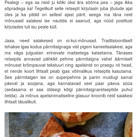
Pealegi – ega sa neid ju kõiki üksi ära sööma pea – jaga ikka
sõpradega ka! Tegelikult selle retsepti kirjutasin juba jõulude ajal
üles ja ka pildid on sellest ajast pärit, seega ma täna neid
mõnusaid saiakesi ise nautida ei saanud, aga nüüd postitust
kirjutades tuli isu peale küll.
Jaaa, need saiakesed on oi-kui-mõnusad. Traditsiooniliselt
tehakse igas kodus pärmitaignaga vist pigem kaneelisaiakesi, aga
ma väga julgustan erinevate maitsetega katsetama. Tänases
retseptis annavad pähklid pehme pärmitaigna vahel äärmiselt
mõnusat krõmpsuvat tekstuuri ning apelsinid on praegu nii head,
et nende koort lihtsalt peab igas võimalikus retseptis kasutama.
See pärmitaigen ise on superpehme ja parim muidugi samal
päeval ja soojana, aga kannatavad veel paar päeva süüa
(sedasama ei saa üldsegi kõigi pärmitaignaretseptide puhul
öelda). Ja mõnus apelsinimaitseline glasuur kroonib neid saiakesi
lihtsalt täiuslikult.