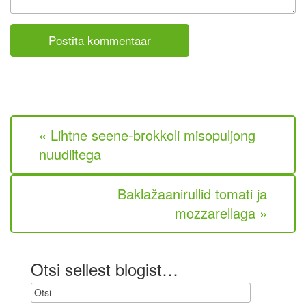
o
i
m
l
m
(
e
e
n
i
t
o
a
l
a
e
r
k
« Lihtne seene-brokkoli misopuljong
o
h
nuudlitega
u
s
t
Baklažaanirullid tomati ja
u
mozzarellaga »
s
l
i
k
Otsi sellest blogist…
)