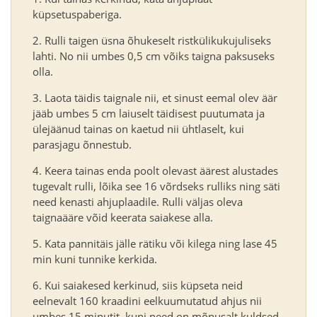
küpsetuspaberiga.
Rulli taigen üsna õhukeselt ristkülikukujuliseks
lahti. No nii umbes 0,5 cm võiks taigna paksuseks
olla.
Laota täidis taignale nii, et sinust eemal olev äär
jääb umbes 5 cm laiuselt täidisest puutumata ja
ülejäänud tainas on kaetud nii ühtlaselt, kui
parasjagu õnnestub.
Keera tainas enda poolt olevast äärest alustades
tugevalt rulli, lõika see 16 võrdseks rulliks ning säti
need kenasti ahjuplaadile. Rulli väljas oleva
taignaääre võid keerata saiakese alla.
Kata pannitäis jälle rätiku või kilega ning lase 45
min kuni tunnike kerkida.
Kui saiakesed kerkinud, siis küpseta neid
eelnevalt 160 kraadini eelkuumutatud ahjus nii
umbes 15 minutit, kuni need on mõnusalt kuldsed.