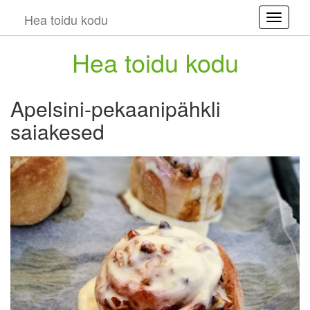
Hea toidu kodu
Toggle
Hea toidu kodu
Apelsini-pekaanipähkli
saiakesed