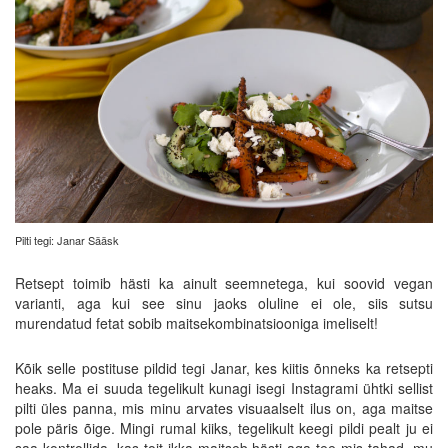
Pilti tegi: Janar Sääsk
Retsept toimib hästi ka ainult seemnetega, kui soovid vegan
varianti, aga kui see sinu jaoks oluline ei ole, siis sutsu
murendatud fetat sobib maitsekombinatsiooniga imeliselt!
Kõik selle postituse pildid tegi Janar, kes kiitis õnneks ka retsepti
heaks. Ma ei suuda tegelikult kunagi isegi Instagrami ühtki sellist
pilti üles panna, mis minu arvates visuaalselt ilus on, aga maitse
pole päris õige. Mingi rumal kiiks, tegelikult keegi pildi pealt ju ei
saa kontrollida, kas toit ikka maitseb hästi aga tee mis tahad, mu