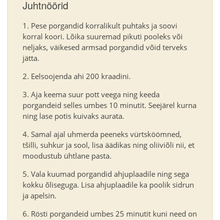
Juhtnöörid
Pese porgandid korralikult puhtaks ja soovi
korral koori. Lõika suuremad pikuti pooleks või
neljaks, väikesed armsad porgandid võid terveks
jätta.
Eelsoojenda ahi 200 kraadini.
Aja keema suur pott veega ning keeda
porgandeid selles umbes 10 minutit. Seejärel kurna
ning lase potis kuivaks aurata.
Samal ajal uhmerda peeneks vürtsköömned,
tšilli, suhkur ja sool, lisa äädikas ning oliiviõli nii, et
moodustub ühtlane pasta.
Vala kuumad porgandid ahjuplaadile ning sega
kokku õliseguga. Lisa ahjuplaadile ka poolik sidrun
ja apelsin.
Rösti porgandeid umbes 25 minutit kuni need on