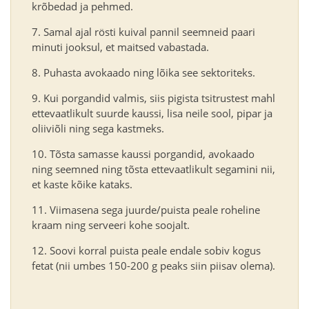
krõbedad ja pehmed.
Samal ajal rösti kuival pannil seemneid paari
minuti jooksul, et maitsed vabastada.
Puhasta avokaado ning lõika see sektoriteks.
Kui porgandid valmis, siis pigista tsitrustest mahl
ettevaatlikult suurde kaussi, lisa neile sool, pipar ja
oliiviõli ning sega kastmeks.
Tõsta samasse kaussi porgandid, avokaado
ning seemned ning tõsta ettevaatlikult segamini nii,
et kaste kõike kataks.
Viimasena sega juurde/puista peale roheline
kraam ning serveeri kohe soojalt.
Soovi korral puista peale endale sobiv kogus
fetat (nii umbes 150-200 g peaks siin piisav olema).