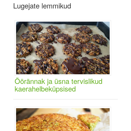
Lugejate lemmikud
Öörännak ja üsna tervislikud
kaerahelbeküpsised