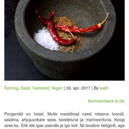
Eelroog
,
Salat
,
Taimetoit
,
Vegan
| 26. apr. 2017 | By
kadri
Kommentaare ei ole
Porgandid on head. Mulle meeldivad need niisama toorelt,
salatina, ahjujuurikate sees, keedetuna ja marineerituna. Koogi
sees ka. Ehk siis igas asendis ja iga kell. Nii tavaline köögivili, aga