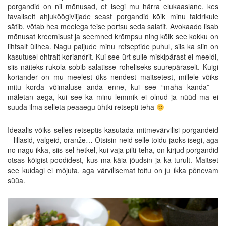
porgandid on nii mõnusad, et isegi mu härra elukaaslane, kes
tavaliselt ahjuköögiviljade seast porgandid kõik minu taldrikule
sätib, võtab hea meelega teise portsu seda salatit. Avokaado lisab
mõnusat kreemisust ja seemned krõmpsu ning kõik see kokku on
lihtsalt ülihea. Nagu paljude minu retseptide puhul, siis ka siin on
kasutusel ohtralt koriandrit. Kui see ürt sulle miskipärast ei meeldi,
siis näiteks rukola sobib salatisse roheliseks suurepäraselt. Kuigi
koriander on mu meelest üks nendest maitsetest, millele võiks
mitu korda võimaluse anda enne, kui see “maha kanda” –
mäletan aega, kui see ka minu lemmik ei olnud ja nüüd ma ei
suuda ilma selleta peaaegu ühtki retsepti teha
Ideaalis võiks selles retseptis kasutada mitmevärvilisi porgandeid
– lillasid, valgeid, oranže… Otsisin neid selle toidu jaoks isegi, aga
no nagu ikka, siis sel hetkel, kui vaja pilti teha, on kirjud porgandid
otsas kõigist poodidest, kus ma käia jõudsin ja ka turult. Maitset
see kuidagi ei mõjuta, aga värvilisemat toitu on ju ikka põnevam
süüa.