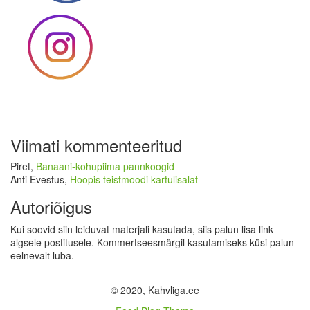
Viimati kommenteeritud
Piret
,
Banaani-kohupiima pannkoogid
Anti Evestus
,
Hoopis teistmoodi kartulisalat
Autoriõigus
Kui soovid siin leiduvat materjali kasutada, siis palun lisa link
algsele postitusele. Kommertseesmärgil kasutamiseks küsi palun
eelnevalt luba.
© 2020, Kahvliga.ee