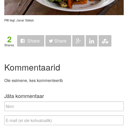
Pilti tegi: Janar Sääsk
2
Share
Share
Shares
Kommentaarid
Ole esimene, kes kommenteerib
Jäta kommentaar
N
i
m
E
i
-