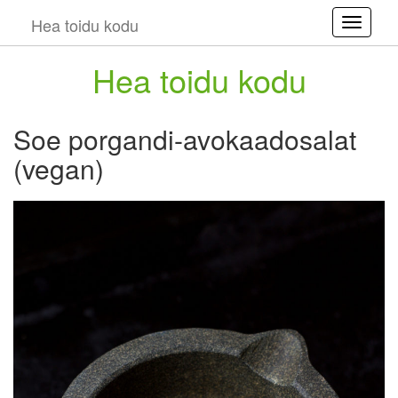
Hea toidu kodu
Toggle
Hea toidu kodu
Soe porgandi-avokaadosalat
(vegan)