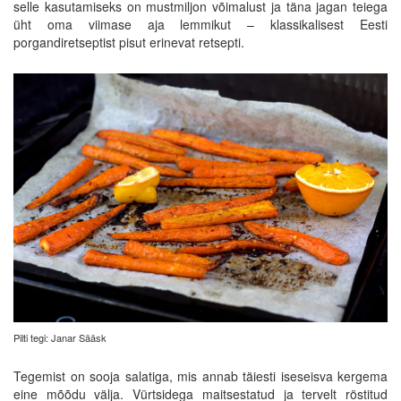
selle kasutamiseks on mustmiljon võimalust ja täna jagan teiega
üht oma viimase aja lemmikut – klassikalisest Eesti
porgandiretseptist pisut erinevat retsepti.
Pilti tegi: Janar Sääsk
Tegemist on sooja salatiga, mis annab täiesti iseseisva kergema
eine mõõdu välja. Vürtsidega maitsestatud ja tervelt röstitud