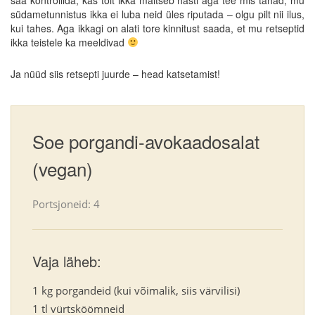
südametunnistus ikka ei luba neid üles riputada – olgu pilt nii ilus,
kui tahes. Aga ikkagi on alati tore kinnitust saada, et mu retseptid
ikka teistele ka meeldivad
Ja nüüd siis retsepti juurde – head katsetamist!
Soe porgandi-avokaadosalat
(vegan)
Portsjoneid: 4
Vaja läheb:
1 kg porgandeid (kui võimalik, siis värvilisi)
1 tl vürtsköömneid