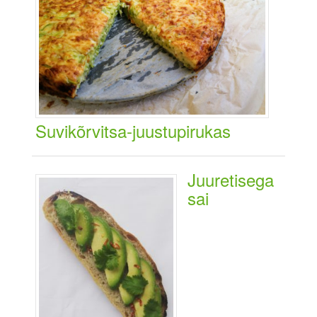
Suvikõrvitsa-juustupirukas
Juuretisega
sai