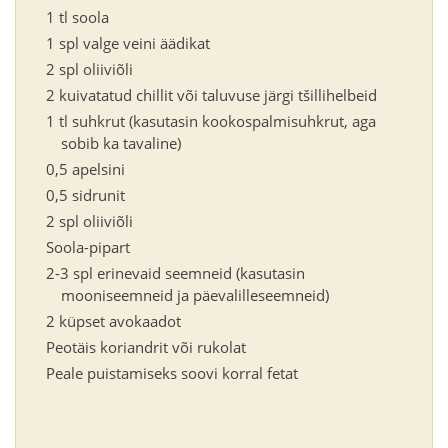
1 tl soola
1 spl valge veini äädikat
2 spl oliiviõli
2 kuivatatud chillit või taluvuse järgi tšillihelbeid
1 tl suhkrut (kasutasin kookospalmisuhkrut, aga
sobib ka tavaline)
0,5 apelsini
0,5 sidrunit
2 spl oliiviõli
Soola-pipart
2-3 spl erinevaid seemneid (kasutasin
mooniseemneid ja päevalilleseemneid)
2 küpset avokaadot
Peotäis koriandrit või rukolat
Peale puistamiseks soovi korral fetat