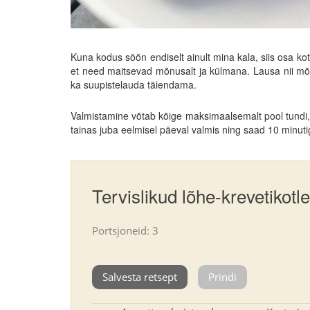
Kuna kodus söön endiselt ainult mina kala, siis osa ko
et need maitsevad mõnusalt ja külmana. Lausa nii mõnu
ka suupistelauda täiendama.
Valmistamine võtab kõige maksimaalsemalt pool tundi,
tainas juba eelmisel päeval valmis ning saad 10 minutig
Tervislikud lõhe-krevetikotle
Portsjoneid: 3
Salvesta retsept
Prindi