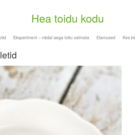
Hea toidu kodu
tid
Eksperiment – nädal aega toitu ostmata
Elamused
Kes ki
letid