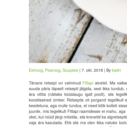
Eelroog
,
Pearoog
,
Suupiste
| 7. okt. 2018 | By
kadri
Tänane retsept on valminud
Fitlapi
ainetel. Ma vaiksel
suuda päris täpselt retsepti jälgida, sest ikka tundub,
ära võtta (näitaks küüslaugu igalt poolt), siis tegeli
koostisained ümber. Retseptis oli porgand tegelikult e
keedetuna, aga mulle tundus, et need kõik kotleti siss
juurde, mis tegelikult Fitlapi raamidesse ei mahu, aga 
okei, kui nüüd järgi mõelda, siis krevetid ka algretsept
vaja ära kasutada. Ehk siis ma olen ikka natuke loot