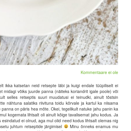
Kommentaare ei ole
t ikka katsetan neid retsepte läbi ja kuigi endale tüüpiliselt ei
 et midagi võiks juurde panna (näiteks koriandrit igale poole) või
kult selles retseptis suuri muudatusi ei teinudki, ainult tõstsin
tte nähtuna salatiks riivituna toidu kõrvale ja kartul ka niisama
e panna on päris hea mõte. Okei, tegelikult natuke jahu panin ka
mul kogemata lihtsalt oli ainult kõige tavalisemat jahu kodus. Ja
is esindatud ei olnud, aga mul olid need kodus lihtsalt olemas nig
usetu juhtum retseptide järgimisel
Minu õnneks enamus mu