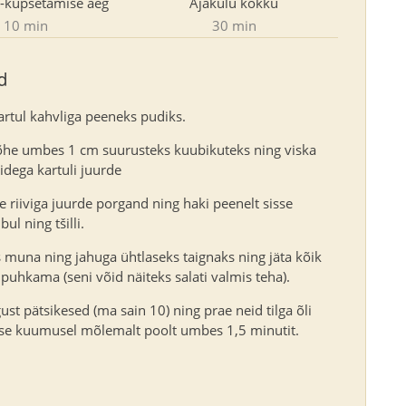
-küpsetamise aeg
Ajakulu kokku
10 min
30 min
d
artul kahvliga peeneks pudiks.
õhe umbes 1 cm suurusteks kuubikuteks ning viska
idega kartuli juurde
e riiviga juurde porgand ning haki peenelt sisse
bul ning tšilli.
 muna ning jahuga ühtlaseks taignaks ning jäta kõik
puhkama (seni võid näiteks salati valmis teha).
st pätsikesed (ma sain 10) ning prae neid tilga õli
se kuumusel mõlemalt poolt umbes 1,5 minutit.