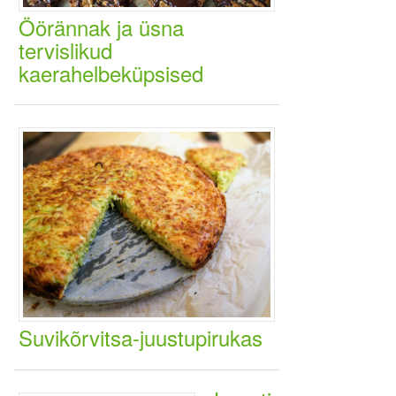
Öörännak ja üsna
tervislikud
kaerahelbeküpsised
Suvikõrvitsa-juustupirukas