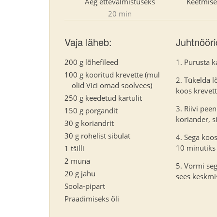
Aeg ettevalmistuseks
Keetmise
20 min
Vaja läheb:
Juhtnööri
200 g lõhefileed
Purusta k
100 g kooritud krevette (mul
Tükelda l
olid Vici omad soolvees)
koos krevett
250 g keedetud kartulit
Riivi peen
150 g porgandit
koriander, si
30 g koriandrit
30 g rohelist sibulat
Sega koos
10 minutiks 
1 tšilli
2 muna
Vormi segu
20 g jahu
sees keskmi
Soola-pipart
Praadimiseks õli