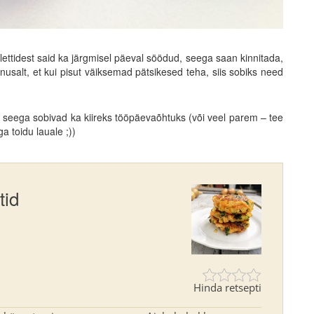
tlettidest said ka järgmisel päeval söödud, seega saan kinnitada,
salt, et kui pisut väiksemad pätsikesed teha, siis sobiks need
 seega sobivad ka kiireks tööpäevaõhtuks (või veel parem – tee
a toidu lauale ;))
tid
Hinda retsepti