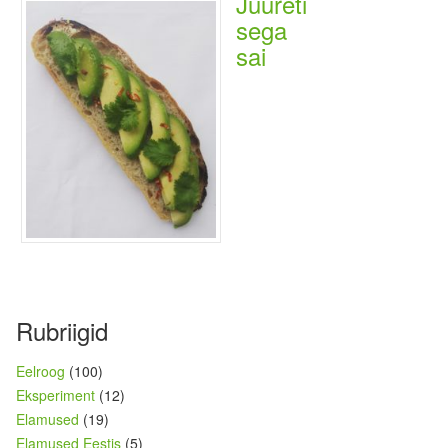
Juureti
sega
sai
Rubriigid
Eelroog
(100)
Eksperiment
(12)
Elamused
(19)
Elamused Eestis
(5)