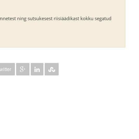
mnetest ning sutsukesest riisiäädikast kokku segatud
witter