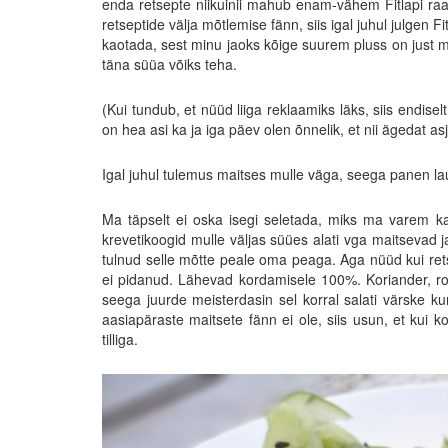
enda retsepte niikuinii mahub enam-vähem Fitlapi raam
retseptide välja mõtlemise fänn, siis igal juhul julgen 
kaotada, sest minu jaoks kõige suurem pluss on just m
täna süüa võiks teha.
(Kui tundub, et nüüd liiga reklaamiks läks, siis endisel
on hea asi ka ja iga päev olen õnnelik, et nii ägedat as
Igal juhul tulemus maitses mulle väga, seega panen laus
Ma täpselt ei oska isegi seletada, miks ma varem kala
krevetikoogid mulle väljas süües alati vga maitsevad j
tulnud selle mõtte peale oma peaga. Aga nüüd kui rets
ei pidanud. Lähevad kordamisele 100%. Koriander, rohe
seega juurde meisterdasin sel korral salati värske k
aasiapäraste maitsete fänn ei ole, siis usun, et kui ko
tilliga.