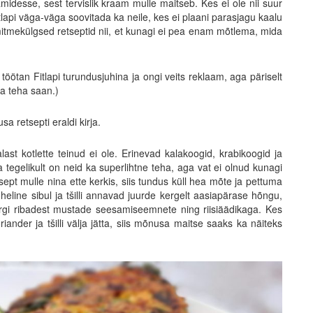
idesse, sest tervislik kraam mulle maitseb. Kes ei ole nii suur
Fitlapi väga-väga soovitada ka neile, kes ei plaani parasjagu kaalu
itmekülgsed retseptid nii, et kunagi ei pea enam mõtlema, mida
t töötan Fitlapi turundusjuhina ja ongi veits reklaam, aga päriselt
ja teha saan.)
a retsepti eraldi kirja.
st kotlette teinud ei ole. Erinevad kalakoogid, krabikoogid ja
a tegelikult on neid ka superlihtne teha, aga vat ei olnud kunagi
ept mulle nina ette kerkis, siis tundus küll hea mõte ja pettuma
line sibul ja tšilli annavad juurde kergelt aasiapärase hõngu,
urgi ribadest mustade seesamiseemnete ning riisiäädikaga. Kes
riander ja tšilli välja jätta, siis mõnusa maitse saaks ka näiteks