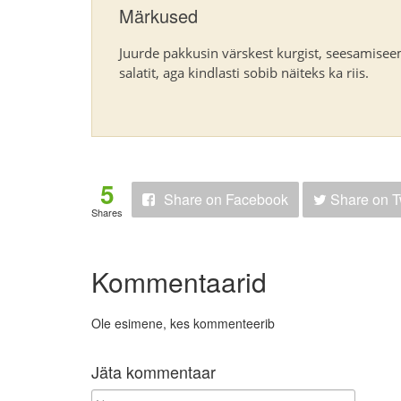
Märkused
Juurde pakkusin värskest kurgist, seesamisee
salatit, aga kindlasti sobib näiteks ka riis.
5
Share
on Facebook
Share
on T
Shares
Kommentaarid
Ole esimene, kes kommenteerib
Jäta kommentaar
N