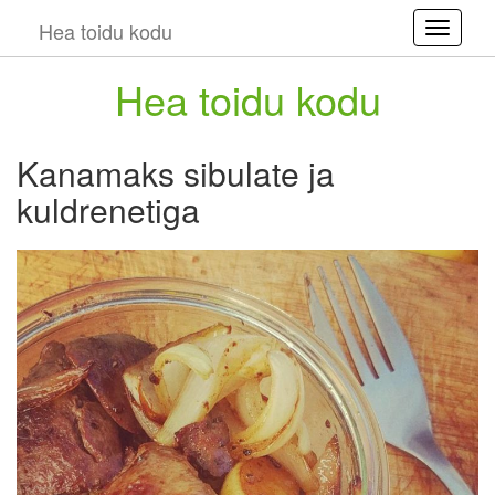
Hea toidu kodu
Toggle
Hea toidu kodu
Kanamaks sibulate ja
kuldrenetiga