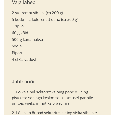
Vaja läheb:
2 suuremat sibulat (ca 200 g)
5 keskmist kuldrenett õuna (ca 300 g)
1 spl õli
60 g võid
500 g kanamaksa
Soola
Pipart
4 cl Calvadosi
Juhtnöörid
Lõika sibul sektoriteks ning pane õli ning
pisukese soolaga keskmisel kuumusel pannile
umbes viieks minutiks praadima.
Lõika ka õunad sektoriteks ning viska sibulale