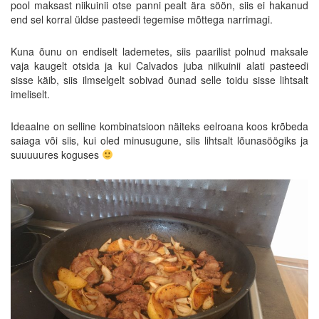
pool maksast niikuinii otse panni pealt ära söön, siis ei hakanud
end sel korral üldse pasteedi tegemise mõttega narrimagi.
Kuna õunu on endiselt lademetes, siis paarilist polnud maksale
vaja kaugelt otsida ja kui Calvados juba niikuinii alati pasteedi
sisse käib, siis ilmselgelt sobivad õunad selle toidu sisse lihtsalt
imeliselt.
Ideaalne on selline kombinatsioon näiteks eelroana koos krõbeda
saiaga või siis, kui oled minusugune, siis lihtsalt lõunasöögiks ja
suuuuures koguses