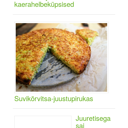
kaerahelbeküpsised
Suvikõrvitsa-juustupirukas
Juuretisega
sai