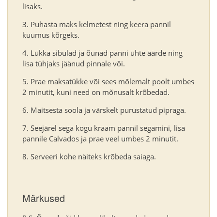
lisaks.
Puhasta maks kelmetest ning keera pannil
kuumus kõrgeks.
Lükka sibulad ja õunad panni ühte äärde ning
lisa tühjaks jäänud pinnale või.
Prae maksatükke või sees mõlemalt poolt umbes
2 minutit, kuni need on mõnusalt krõbedad.
Maitsesta soola ja värskelt purustatud pipraga.
Seejärel sega kogu kraam pannil segamini, lisa
pannile Calvados ja prae veel umbes 2 minutit.
Serveeri kohe näiteks krõbeda saiaga.
Märkused