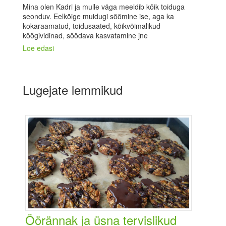
Mina olen Kadri ja mulle väga meeldib kõik toiduga
seonduv. Eelkõige muidugi söömine ise, aga ka
kokaraamatud, toidusaated, kõikvõimalikud
köögividinad, söödava kasvatamine jne
Loe edasi
Lugejate lemmikud
Öörännak ja üsna tervislikud