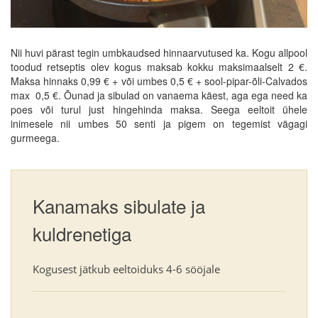
Nii huvi pärast tegin umbkaudsed hinnaarvutused ka. Kogu allpool
toodud retseptis olev kogus maksab kokku maksimaalselt 2 €.
Maksa hinnaks 0,99 € + või umbes 0,5 € + sool-pipar-õli-Calvados
max 0,5 €. Õunad ja sibulad on vanaema käest, aga ega need ka
poes või turul just hingehinda maksa. Seega eeltoit ühele
inimesele nii umbes 50 senti ja pigem on tegemist vägagi
gurmeega.
Kanamaks sibulate ja
kuldrenetiga
Kogusest jätkub eeltoiduks 4-6 sööjale