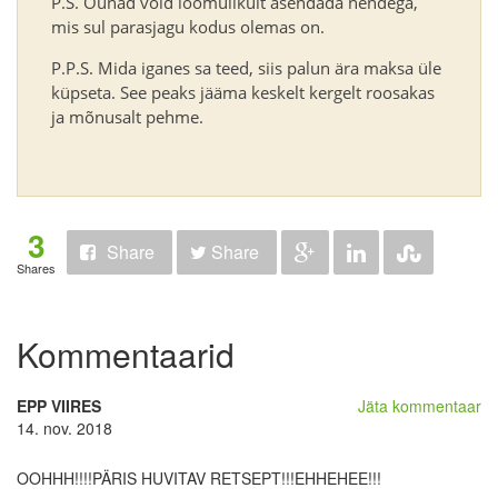
P.S. Õunad võid loomulikult asendada nendega,
mis sul parasjagu kodus olemas on.
P.P.S. Mida iganes sa teed, siis palun ära maksa üle
küpseta. See peaks jääma keskelt kergelt roosakas
ja mõnusalt pehme.
3
Share
Share
Shares
Kommentaarid
EPP VIIRES
Jäta kommentaar
14. nov. 2018
OOHHH!!!!PÄRIS HUVITAV RETSEPT!!!EHHEHEE!!!