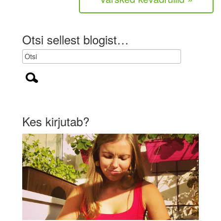
u
s
l
i
Otsi sellest blogist…
k
)
Kes kirjutab?