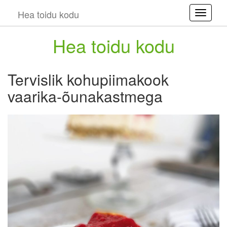
Hea toidu kodu
Toggle
Hea toidu kodu
Tervislik kohupiimakook
vaarika-õunakastmega