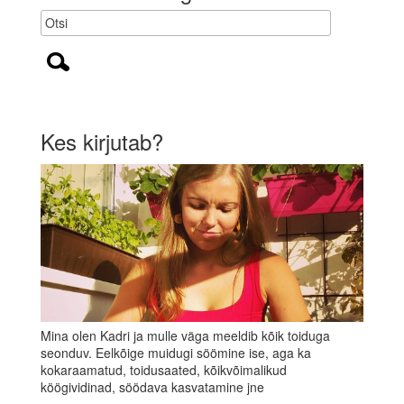
)
Kes kirjutab?
Mina olen Kadri ja mulle väga meeldib kõik toiduga
seonduv. Eelkõige muidugi söömine ise, aga ka
kokaraamatud, toidusaated, kõikvõimalikud
köögividinad, söödava kasvatamine jne