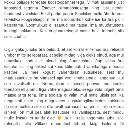
kokku paljude toredate koostööpartneritega. Viimati asusime just
koostööd tegema Estover piimatööstusega ning just nende
toodetest valmistas Eesti parim pagar Stanislav meile ühe toreda
tervisliku koogiretsepti, mille ma loomulikult kohe ise ka ära pidin
katsetama. Loomulikult ei saanud ma täitsa ilma muudatusteta
kuidagi hakkama. Kes originaalretsepti vastu huvi tunneb, siis
selle saab
siit
.
Olgu igaks juhuks ära öeldud, et sel korral ei teinud ma retsepti
ümber mitte sellepärast, et sellel midagi viga oleks olnud, aga mul
maasikaid kodus ei olnud ning õunakastme lõpp vajas ära
kasutamist ning sellest sai koos külmutatud vaarikatega mõnusa
kastme. Ja mee kogust vähendasin sutsukese, sest mu
magusataluvus on viimasel ajal veel madalamale langenud, kui
see tavaliselt on. Normaalsed inimesed peavad mu kooke
tõenäoliselt ammu liiga vähe magusateks, seega võid julgelt oma
maitse järgi teha. Ilma soolata ei valmi mul mitte ükski toit, ka
magustoit mitte ning magusates juustukoogilaadsetes kookides
(ja see maitseb sellele üllatavalt sarnaselt, on ainult miljon korda
lahjem) on mul pea alati kasutusel ka vaniljepasta, sest muidu
mulle lihtsalt ei tundu õige
Ja nii saigi kogemata juba jälle
retseptis mitu väikest muudatust tehtud, kuigi iseloom jäi