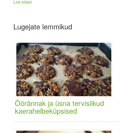
Loe edasi
Lugejate lemmikud
Öörännak ja üsna tervislikud
kaerahelbeküpsised