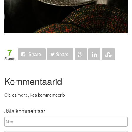
7
Share
Share
Shares
Kommentaarid
Ole esimene, kes kommenteerib
Jäta kommentaar
N
i
m