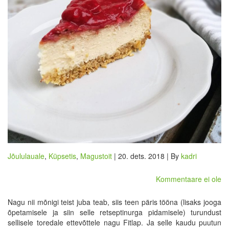
Jõululauale
,
Küpsetis
,
Magustoit
| 20. dets. 2018 | By
kadri
Kommentaare ei ole
Nagu nii mõnigi teist juba teab, siis teen päris tööna (lisaks jooga
õpetamisele ja siin selle retseptinurga pidamisele) turundust
sellisele toredale ettevõttele nagu Fitlap. Ja selle kaudu puutun