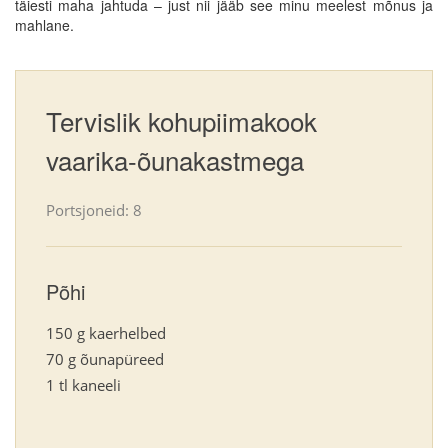
täiesti maha jahtuda – just nii jääb see minu meelest mõnus ja
mahlane.
Tervislik kohupiimakook
vaarika-õunakastmega
Portsjoneid: 8
Põhi
150 g kaerhelbed
70 g õunapüreed
1 tl kaneeli