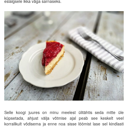
esialgsele ikka väga sarnaseks.
Selle koogi juures on minu meelest ülitähtis seda mitte üle
küpsetada, ahjust välja võtmise ajal peab see keskelt veel
korralikult võdisema ja enne noa sisse löömist lase sel kindlasti