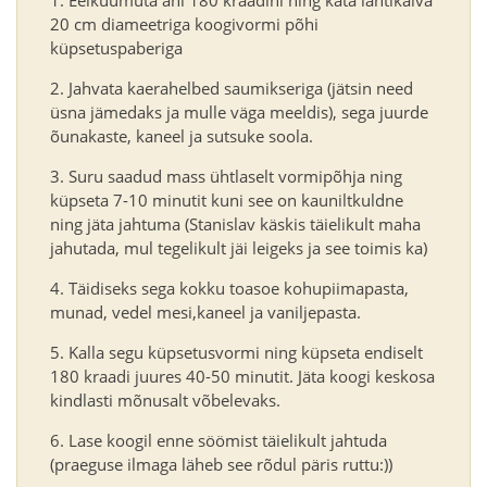
Eelkuumuta ahi 180 kraadini ning kata lahtikäiva
20 cm diameetriga koogivormi põhi
küpsetuspaberiga
Jahvata kaerahelbed saumikseriga (jätsin need
üsna jämedaks ja mulle väga meeldis), sega juurde
õunakaste, kaneel ja sutsuke soola.
Suru saadud mass ühtlaselt vormipõhja ning
küpseta 7-10 minutit kuni see on kauniltkuldne
ning jäta jahtuma (Stanislav käskis täielikult maha
jahutada, mul tegelikult jäi leigeks ja see toimis ka)
Täidiseks sega kokku toasoe kohupiimapasta,
munad, vedel mesi,kaneel ja vaniljepasta.
Kalla segu küpsetusvormi ning küpseta endiselt
180 kraadi juures 40-50 minutit. Jäta koogi keskosa
kindlasti mõnusalt võbelevaks.
Lase koogil enne söömist täielikult jahtuda
(praeguse ilmaga läheb see rõdul päris ruttu:))