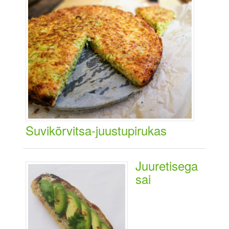
Suvikõrvitsa-juustupirukas
Juuretisega
sai