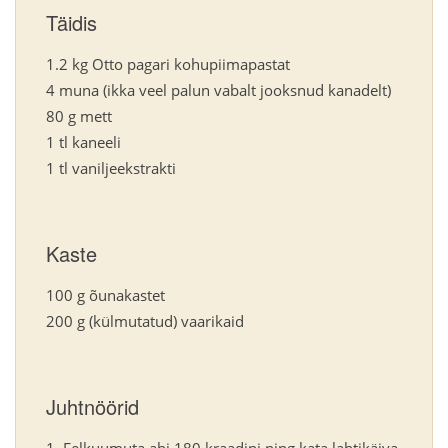
Täidis
1.2 kg Otto pagari kohupiimapastat
4 muna (ikka veel palun vabalt jooksnud kanadelt)
80 g mett
1 tl kaneeli
1 tl vaniljeekstrakti
Kaste
100 g õunakastet
200 g (külmutatud) vaarikaid
Juhtnöörid