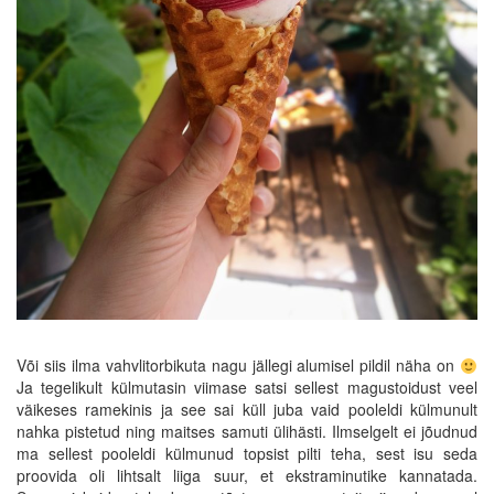
Või siis ilma vahvlitorbikuta nagu jällegi alumisel pildil näha on
Ja tegelikult külmutasin viimase satsi sellest magustoidust veel
väikeses ramekinis ja see sai küll juba vaid pooleldi külmunult
nahka pistetud ning maitses samuti ülihästi. Ilmselgelt ei jõudnud
ma sellest pooleldi külmunud topsist pilti teha, sest isu seda
proovida oli lihtsalt liiga suur, et ekstraminutike kannatada.