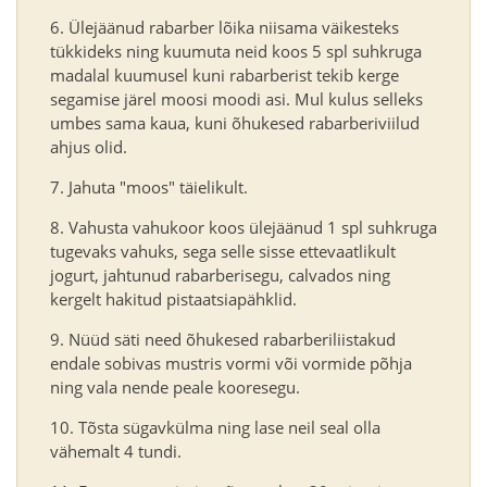
Ülejäänud rabarber lõika niisama väikesteks
tükkideks ning kuumuta neid koos 5 spl suhkruga
madalal kuumusel kuni rabarberist tekib kerge
segamise järel moosi moodi asi. Mul kulus selleks
umbes sama kaua, kuni õhukesed rabarberiviilud
ahjus olid.
Jahuta "moos" täielikult.
Vahusta vahukoor koos ülejäänud 1 spl suhkruga
tugevaks vahuks, sega selle sisse ettevaatlikult
jogurt, jahtunud rabarberisegu, calvados ning
kergelt hakitud pistaatsiapähklid.
Nüüd säti need õhukesed rabarberiliistakud
endale sobivas mustris vormi või vormide põhja
ning vala nende peale kooresegu.
Tõsta sügavkülma ning lase neil seal olla
vähemalt 4 tundi.