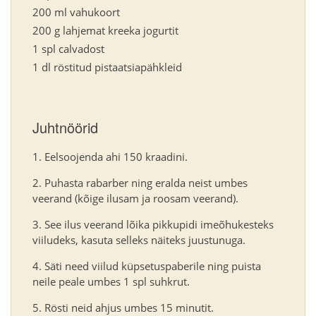
200 ml vahukoort
200 g lahjemat kreeka jogurtit
1 spl calvadost
1 dl röstitud pistaatsiapähkleid
Juhtnöörid
Eelsoojenda ahi 150 kraadini.
Puhasta rabarber ning eralda neist umbes
veerand (kõige ilusam ja roosam veerand).
See ilus veerand lõika pikkupidi imeõhukesteks
viiludeks, kasuta selleks näiteks juustunuga.
Säti need viilud küpsetuspaberile ning puista
neile peale umbes 1 spl suhkrut.
Rösti neid ahjus umbes 15 minutit.