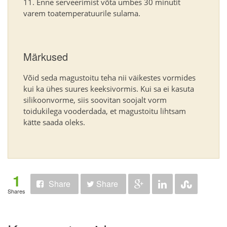
Enne serveerimist võta umbes 30 minutit
varem toatemperatuurile sulama.
Märkused
Võid seda magustoitu teha nii väikestes vormides
kui ka ühes suures keeksivormis. Kui sa ei kasuta
silikoonvorme, siis soovitan soojalt vorm
toidukilega vooderdada, et magustoitu lihtsam
kätte saada oleks.
1
Share
Share
Shares