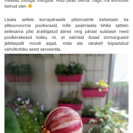
meeldib toiduga mängida. Hobi peab olema, nagu ma korduvalt
öelnud olen
Lisaks sellele korrapärasele pitsimustrile katsetasin ka
silikoonvormis poolkerasid, mille pealmiseks kihiks sättisin
sellesama pitsi äralõigatud ääred ning pärast sulatasin need
poolkerakesed kokku nii, et valmisid ilusad ümmargused
jäätisepalli moodi asjad, mida siis värskelt küpsetatud
vahvlitorbiku seest serveerida.