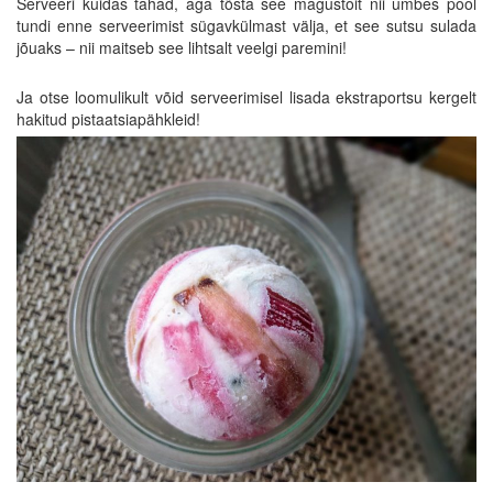
Serveeri kuidas tahad, aga tõsta see magustoit nii umbes pool
tundi enne serveerimist sügavkülmast välja, et see sutsu sulada
jõuaks – nii maitseb see lihtsalt veelgi paremini!
Ja otse loomulikult võid serveerimisel lisada ekstraportsu kergelt
hakitud pistaatsiapähkleid!