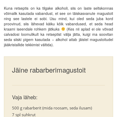
Kuna retseptis on ka tilgake alkoholi, siis on laste seltskonnas
võimalik kasutada vabandust, et see on täiskasvanute magustoit
ning see lastele ei sobi. Usu mind, kui oled seda juba kord
proovinud, siis lähevad käiku kõik vabandused, et seda head
kraami iseendale rohkem jätkuks
(Kes nii aplad ei ole võivad
calvadosi loomulikult ka retseptist välja jätta, kuigi ma soovitan
seda siiski pigem kasutada – alkohol aitab jäistel magustoitudel
jääkristallide tekkimist vältida).
Jäine rabarberimagustoit
Vaja läheb:
500 g rabarberit (mida roosam, seda ilusam)
7 spl suhkrut