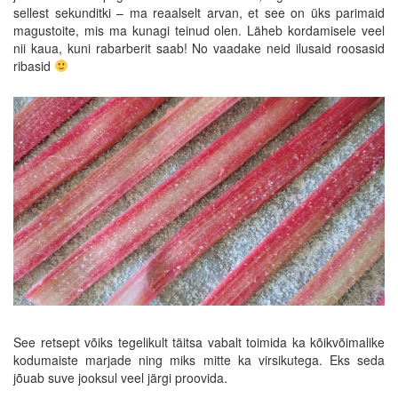
sellest sekunditki – ma reaalselt arvan, et see on üks parimaid
magustoite, mis ma kunagi teinud olen. Läheb kordamisele veel
nii kaua, kuni rabarberit saab! No vaadake neid ilusaid roosasid
ribasid
See retsept võiks tegelikult täitsa vabalt toimida ka kõikvõimalike
kodumaiste marjade ning miks mitte ka virsikutega. Eks seda
jõuab suve jooksul veel järgi proovida.