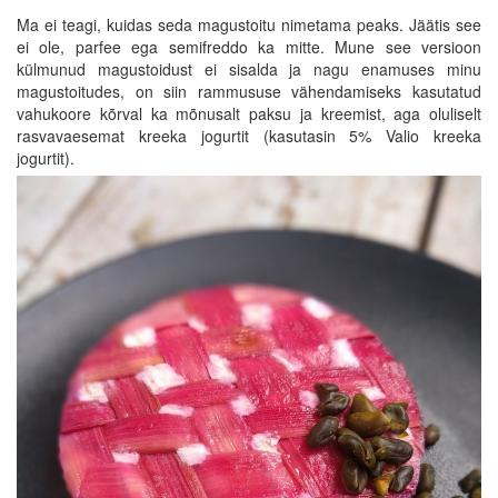
Ma ei teagi, kuidas seda magustoitu nimetama peaks. Jäätis see
ei ole, parfee ega semifreddo ka mitte. Mune see versioon
külmunud magustoidust ei sisalda ja nagu enamuses minu
magustoitudes, on siin rammususe vähendamiseks kasutatud
vahukoore kõrval ka mõnusalt paksu ja kreemist, aga oluliselt
rasvavaesemat kreeka jogurtit (kasutasin 5% Valio kreeka
jogurtit).