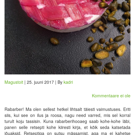
Magustoit
| 25. juuni 2017 | By
kadri
Kommentaare ei ole
Rabarber! Ma olen sellest hetkel lihtsalt täiesti vaimustuses. Eriti
siis, kui see on ilus ja roosa, nagu need varred, mis sel korral
turult koju tassisin. Kuna rabarberihooaeg saab kohe-kohe läbi,
panen selle retsepti kohe kiiresti kirja, et kõik seda katsetada
jõuaksid. Retseptiga on sutsu mässamist, aga ma ei kahetse