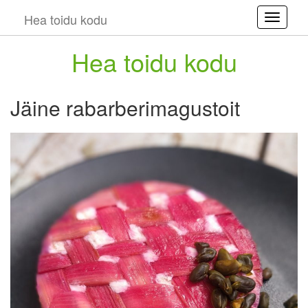
Hea toidu kodu
Toggle
Hea toidu kodu
Jäine rabarberimagustoit