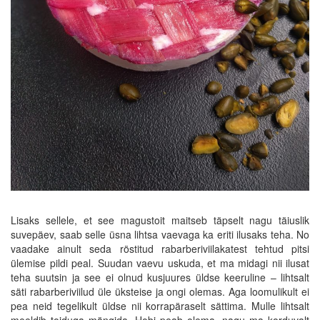
Lisaks sellele, et see magustoit maitseb täpselt nagu täiuslik
suvepäev, saab selle üsna lihtsa vaevaga ka eriti ilusaks teha. No
vaadake ainult seda röstitud rabarberiviilakatest tehtud pitsi
ülemise pildi peal. Suudan vaevu uskuda, et ma midagi nii ilusat
teha suutsin ja see ei olnud kusjuures üldse keeruline – lihtsalt
säti rabarberiviilud üle üksteise ja ongi olemas. Aga loomulikult ei
pea neid tegelikult üldse nii korrapäraselt sättima. Mulle lihtsalt