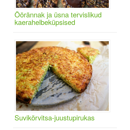
Öörännak ja üsna tervislikud
kaerahelbeküpsised
Suvikõrvitsa-juustupirukas