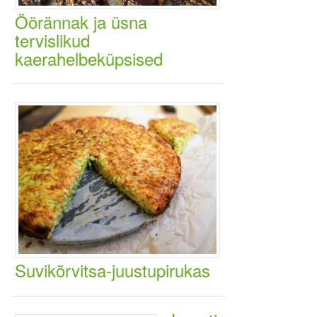
Öörännak ja üsna
tervislikud
kaerahelbeküpsised
Suvikõrvitsa-juustupirukas