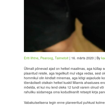
Eriti lihtne
,
Pearoog
,
Taimetoit
| 16. märts 2020 | By
ka
Ülimalt põnevad ajad on hetkel maailmas, aga küllap se
plaanitud reisile, aga tegelikult mul väga vedas, sest
hommikul olin kindlalt minemas, aga kõigi asjaolude ko
tõenäoliselt otsiksin hetkel kuskil Miamis ahastuses end
mõelda, et kui mu lend oleks 12 tundi varem olnud või 
rahuliku südamega oma kodudiivanilt retsepti kirja pa
Vabakutselisena tegin enne planeeritud puhkust kolme 