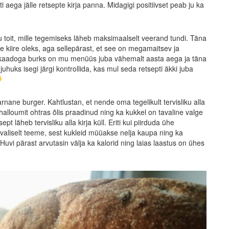
 aega jälle retsepte kirja panna. Midagigi positiivset peab ju ka
u toit, mille tegemiseks läheb maksimaalselt veerand tundi. Täna
e kiire oleks, aga sellepärast, et see on megamaitsev ja
avokaadoga burks on mu menüüs juba vähemalt aasta aega ja täna
huks isegi järgi kontrollida, kas mul seda retsepti äkki juba
sarnane burger. Kahtlustan, et nende oma tegelikult tervisliku alla
halloumit ohtras õlis praadinud ning ka kukkel on tavaline valge
pt läheb tervisliku alla kirja küll. Eriti kui piirduda ühe
valiselt teeme, sest kukleid müüakse nelja kaupa ning ka
 Huvi pärast arvutasin välja ka kalorid ning laias laastus on ühes