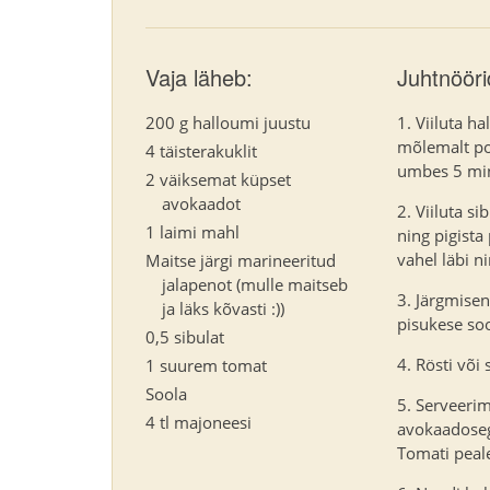
Vaja läheb:
Juhtnööri
200 g halloumi juustu
Viiluta h
mõlemalt po
4 täisterakuklit
umbes 5 min
2 väiksemat küpset
avokaadot
Viiluta si
1 laimi mahl
ning pigista
vahel läbi ni
Maitse järgi marineeritud
jalapenot (mulle maitseb
Järgmisen
ja läks kõvasti :))
pisukese soo
0,5 sibulat
Rösti või 
1 suurem tomat
Soola
Serveerimi
4 tl majoneesi
avokaadosegu
Tomati peale