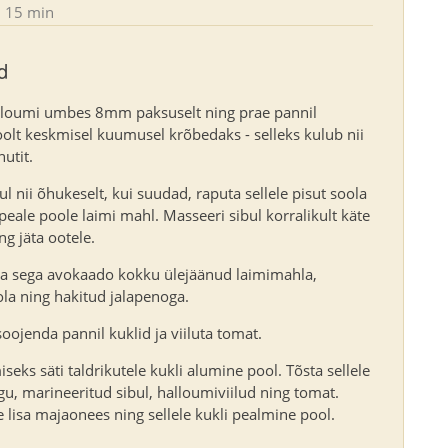
15 min
d
alloumi umbes 8mm paksuselt ning prae pannil
olt keskmisel kuumusel krõbedaks - selleks kulub nii
utit.
bul nii õhukeselt, kui suudad, raputa sellele pisut soola
 peale poole laimi mahl. Masseeri sibul korralikult käte
ng jäta ootele.
a sega avokaado kokku ülejäänud laimimahla,
la ning hakitud jalapenoga.
soojenda pannil kuklid ja viiluta tomat.
seks säti taldrikutele kukli alumine pool. Tõsta sellele
, marineeritud sibul, halloumiviilud ning tomat.
 lisa majaonees ning sellele kukli pealmine pool.