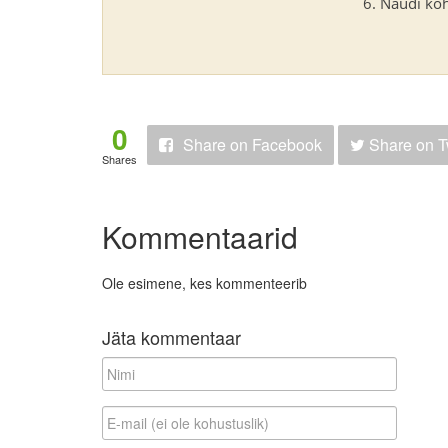
Naudi koh
0
Share
on Facebook
Share
on T
Shares
Kommentaarid
Ole esimene, kes kommenteerib
Jäta kommentaar
N
i
m
E
i
-