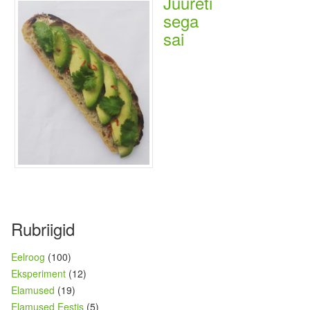
Juureti
sega
sai
Rubriigid
Eelroog
(100)
Eksperiment
(12)
Elamused
(19)
Elamused Eestis
(5)