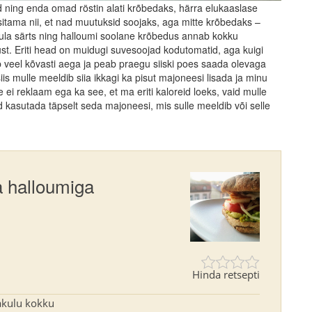
d ning enda omad röstin alati krõbedaks, härra elukaaslase
sitama nii, et nad muutuksid soojaks, aga mitte krõbedaks –
ula särts ning halloumi soolane krõbedus annab kokku
t. Eriti head on muidugi suvesoojad kodutomatid, aga kuigi
 veel kõvasti aega ja peab praegu siiski poes saada olevaga
is mulle meeldib siia ikkagi ka pisut majoneesi lisada ja minu
ei reklaam ega ka see, et ma eriti kaloreid loeks, vaid mulle
d kasutada täpselt seda majoneesi, mis sulle meeldib või selle
a halloumiga
Hinda retsepti
akulu kokku