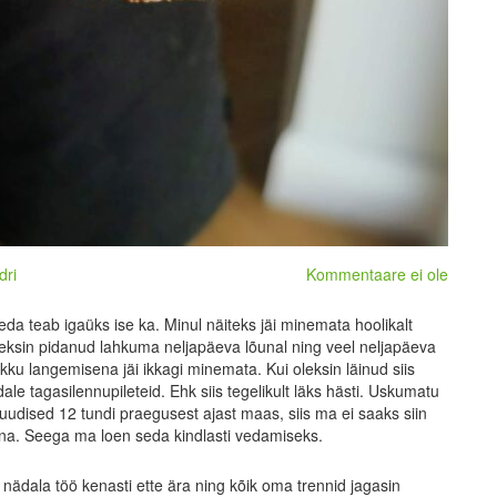
dri
Kommentaare ei ole
da teab igaüks ise ka. Minul näiteks jäi minemata hoolikalt
 oleksin pidanud lahkuma neljapäeva lõunal ning veel neljapäeva
kku langemisena jäi ikkagi minemata. Kui oleksin läinud siis
ale tagasilennupileteid. Ehk siis tegelikult läks hästi. Uskumatu
uudised 12 tundi praegusest ajast maas, siis ma ei saaks siin
nna. Seega ma loen seda kindlasti vedamiseks.
nädala töö kenasti ette ära ning kõik oma trennid jagasin