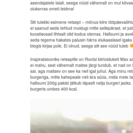
asendajatele laiali, seega nüüd vähemalt on mul kõvasti
olukorras ometi leidma!
Siit tulebki esimene retsept – mõnus kiire tööpäevaõht
ei saanud seda tehtud muidugi mitte sellepärast, et jub
koostisosad lihtsalt olid kodus olemas. Halloumi ja 
seda tegema hakates palusin härra elukaaslasel igaks ju
blogis kirjas pole. Ei olnud, seega siit see nüüd tuleb
Inspiratsiooniks retseptile on Rootsi kiirtoiduketi Max 
ei mahu, sest vähemalt maitse järgi tundub, et nad on 
sai, aga maitsev on see ka neil igal juhul. Aga minu retse
burgeriga, mitte kahepeale neli ära süüa, mida meie ta
halloumi 200g pakist jätkub täpselt nelja burgeri jaoks.
burgeris umbes 400 kcal.