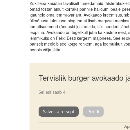
Kuklitena kasutan tavaliselt tumedamaid täisterakuklei
omad tõstan ainult korraks pannile halloumi peale pee
igaühele oma lemmikvariant. Avokaado kreemisus, sib
ülimõnusa tulemuse ning tomat lisab magusat mahlasus
tomatiseemned rändasid just mulda, siis nendeni läheb
leppima. Avokaado on tegelikult juba ka kastme eest, si
lemmikuks on Felixi Eesti kergeim majonees. See ei ole 
päriselt meeldib see kõige rohkem, aga loomulikult või
hoopis välja jätta.
Tervislik burger avokaado j
Sellest saab
4
Salvesta retsept
Prindi
Aj