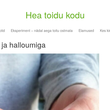
Hea toidu kodu
tid
Eksperiment – nädal aega toitu ostmata
Elamused
Kes ki
 ja halloumiga