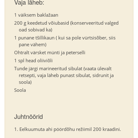
Vaja läheb:
1 väiksem baklažaan
200 g keedetud võiubasid (konserveeritud valged
oad sobivad ka)
1 punane tšillikaun ( kui sa pole vürtsisõber, siis
pane vähem)
Ohtralt värsket münti ja peterselli
1 spl head oliiviõli
Tunde järgi marineeritud sibulat (vaata ülevalt
retsepti, vaja läheb punast sibulat, sidrunit ja
soola)
Soola
Juhtnöörid
Eelkuumuta ahi pöördõhu režiimil 200 kraadini.