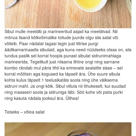
Sibul mulle meeldib ja marineeritud asjad ka meeldivad. Nii
mõnus lisand kõikvõimalike toitude juurde olgu siis salat või
võileib. Paar nädalat tagasi tegin just liitrise purgi
äädikamarinaadis sibulaid, aga kuna need nüüdseks otsas on, siis
tundus paslik sel korral hoopis punast sibulat sidrunimahlaga
marineerida. Tegelikult just niisama lihtne ongi ning sarnane
kombo rändab mul päris tihti ka erinevate sealatite sisse – sel
korral mõõtsin aga kogused ka täpselt ära. Ühe suure sibula
kohta kulus täpselt 1 teelusikatäis soola ning ühe väiksema
sidruni mahl. Ja ongi kõik. Sibul viiluta nii õhukeselt, kui suudad
ning masseeri soola ja sidruniga läbi. Söö kohe või pista purki
ning kasuta nädala jooksul ära. Ülihea!
Teiseks – võioa salat