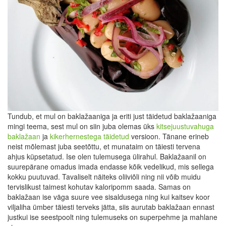
Tundub, et mul on baklažaaniga ja eriti just täidetud baklažaaniga
mingi teema, sest mul on siin juba olemas üks
kitsejuustuvahuga
baklažaan
ja
kikerhernestega täidetud
versioon. Tänane erineb
neist mõlemast juba seetõttu, et munataim on täiesti tervena
ahjus küpsetatud. Ise olen tulemusega ülirahul. Baklažaanil on
suurepärane omadus imada endasse kõik vedelikud, mis sellega
kokku puutuvad. Tavaliselt näiteks oliiviõli ning nii võib muidu
tervislikust taimest kohutav kaloripomm saada. Samas on
baklažaan ise väga suure vee sisaldusega ning kui kaitsev koor
viljaliha ümber täiesti terveks jätta, siis aurutab baklažaan ennast
justkui ise seestpoolt ning tulemuseks on superpehme ja mahlane