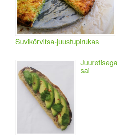
Suvikõrvitsa-juustupirukas
Juuretisega
sai