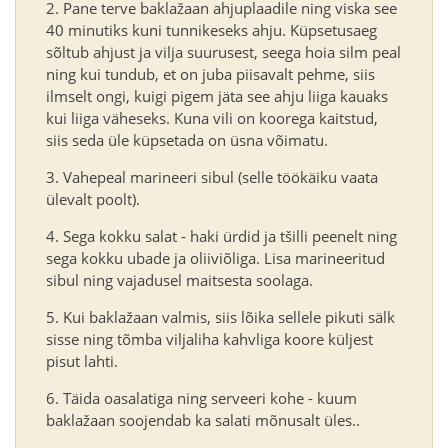
Pane terve baklažaan ahjuplaadile ning viska see
40 minutiks kuni tunnikeseks ahju. Küpsetusaeg
sõltub ahjust ja vilja suurusest, seega hoia silm peal
ning kui tundub, et on juba piisavalt pehme, siis
ilmselt ongi, kuigi pigem jäta see ahju liiga kauaks
kui liiga väheseks. Kuna vili on koorega kaitstud,
siis seda üle küpsetada on üsna võimatu.
Vahepeal marineeri sibul (selle töökäiku vaata
ülevalt poolt).
Sega kokku salat - haki ürdid ja tšilli peenelt ning
sega kokku ubade ja oliiviõliga. Lisa marineeritud
sibul ning vajadusel maitsesta soolaga.
Kui baklažaan valmis, siis lõika sellele pikuti sälk
sisse ning tõmba viljaliha kahvliga koore küljest
pisut lahti.
Täida oasalatiga ning serveeri kohe - kuum
baklažaan soojendab ka salati mõnusalt üles..