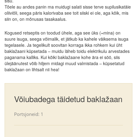
sisu.
Tõele au andes panin ma muidugi salati sisse terve supilusikatäie
oliiviõli, seega päris kalorivaba see toit siiski ei ole, aga kõik, mis
siin on, on mõnusas tasakaalus.
Kogused retseptis on toodud ühele, aga see üks (=mina) on
suure isuga, seega võimalik, et jätkub ka kahele väiksema isuga
tegelasele. Ja tegelikult soovitan korraga ikka rohkem kui üht
baklažaani küpsetada – muidu läheb toidu elektrikulu arvestades
paganama kalliks. Kui kõiki baklažaane kohe ära ei söö, siis
ülejäänutest võib hiljem midagi muud valmistada – küpsetatud
baklažaan on lihtsalt nii hea!
Võiubadega täidetud baklažaan
Portsjoneid: 1