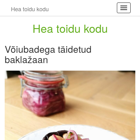
Hea toidu kodu
Toggle
Hea toidu kodu
Võiubadega täidetud
baklažaan