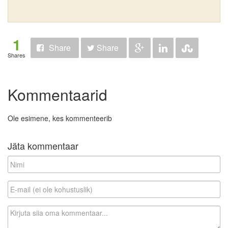
1
Share
Share
Shares
Kommentaarid
Ole esimene, kes kommenteerib
Jäta kommentaar
N
i
m
E
i
-
m
K
a
o
i