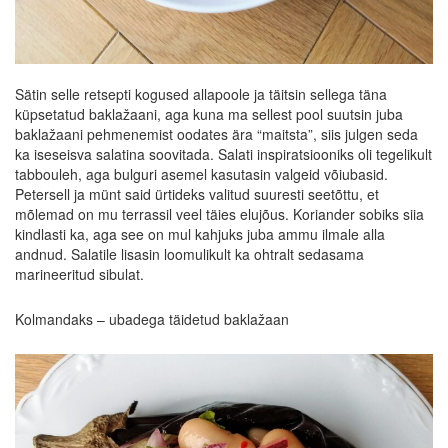
Sätin selle retsepti kogused allapoole ja täitsin sellega täna
küpsetatud baklažaani, aga kuna ma sellest pool suutsin juba
baklažaani pehmenemist oodates ära “maitsta”, siis julgen seda
ka iseseisva salatina soovitada. Salati inspiratsiooniks oli tegelikult
tabbouleh, aga bulguri asemel kasutasin valgeid võiubasid.
Petersell ja münt said ürtideks valitud suuresti seetõttu, et
mõlemad on mu terrassil veel täies elujõus. Koriander sobiks siia
kindlasti ka, aga see on mul kahjuks juba ammu ilmale alla
andnud. Salatile lisasin loomulikult ka ohtralt sedasama
marineeritud sibulat.
Kolmandaks – ubadega täidetud baklažaan