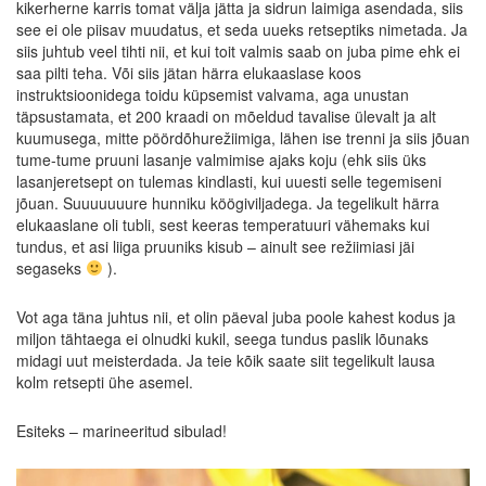
kikerherne karris tomat välja jätta ja sidrun laimiga asendada, siis
see ei ole piisav muudatus, et seda uueks retseptiks nimetada. Ja
siis juhtub veel tihti nii, et kui toit valmis saab on juba pime ehk ei
saa pilti teha. Või siis jätan härra elukaaslase koos
instruktsioonidega toidu küpsemist valvama, aga unustan
täpsustamata, et 200 kraadi on mõeldud tavalise ülevalt ja alt
kuumusega, mitte pöördõhurežiimiga, lähen ise trenni ja siis jõuan
tume-tume pruuni lasanje valmimise ajaks koju (ehk siis üks
lasanjeretsept on tulemas kindlasti, kui uuesti selle tegemiseni
jõuan. Suuuuuuure hunniku köögiviljadega. Ja tegelikult härra
elukaaslane oli tubli, sest keeras temperatuuri vähemaks kui
tundus, et asi liiga pruuniks kisub – ainult see režiimiasi jäi
segaseks
).
Vot aga täna juhtus nii, et olin päeval juba poole kahest kodus ja
miljon tähtaega ei olnudki kukil, seega tundus paslik lõunaks
midagi uut meisterdada. Ja teie kõik saate siit tegelikult lausa
kolm retsepti ühe asemel.
Esiteks – marineeritud sibulad!