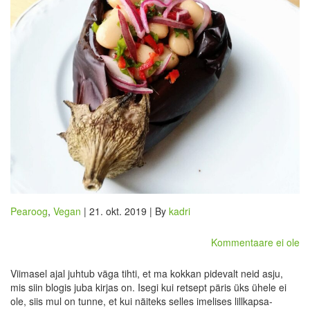
Pearoog
,
Vegan
| 21. okt. 2019 | By
kadri
Kommentaare ei ole
Viimasel ajal juhtub väga tihti, et ma kokkan pidevalt neid asju,
mis siin blogis juba kirjas on. Isegi kui retsept päris üks ühele ei
ole, siis mul on tunne, et kui näiteks selles imelises lillkapsa-