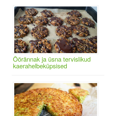
Öörännak ja üsna tervislikud
kaerahelbeküpsised