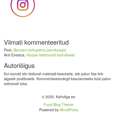
Viimati kommenteeritud
Piret
,
Banaani-kohupiima pannkoogid
Anti Evestus
,
Hoopis teistmoodi kartulisalat
Autoriõigus
Kui soovid siin leiduvat materjali kasutada, siis palun lisa link
algsele postitusele. Kommertseesmärgil kasutamiseks küsi palun
eelnevalt luba.
© 2020, Kahvliga.ee
Food Blog Theme
Powered by
WordPress