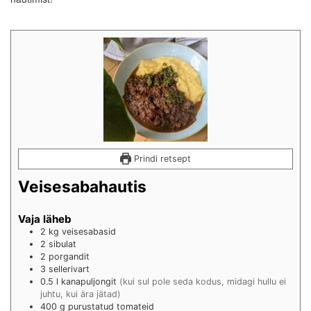
Prindi retsept
Veisesabahautis
Vaja läheb
2
kg
veisesabasid
2
sibulat
2
porgandit
3
sellerivart
0.5
l
kanapuljongit
(kui sul pole seda kodus, midagi hullu ei
juhtu, kui ära jätad)
400
g
purustatud tomateid