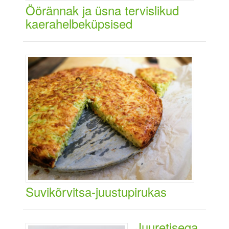
Öörännak ja üsna tervislikud
kaerahelbeküpsised
Suvikõrvitsa-juustupirukas
Juuretisega