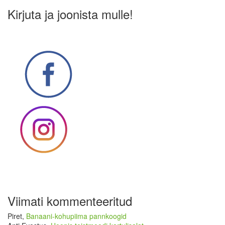
Kirjuta ja joonista mulle!
Viimati kommenteeritud
Piret
,
Banaani-kohupiima pannkoogid