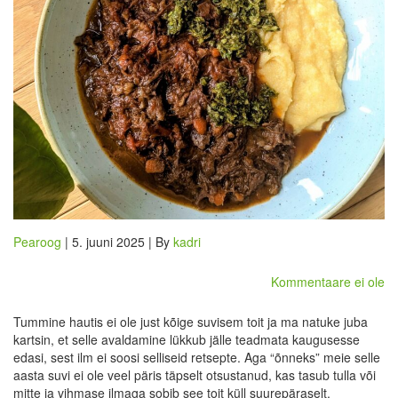
Pearoog
| 5. juuni 2025 | By
kadri
Kommentaare ei ole
Tummine hautis ei ole just kõige suvisem toit ja ma natuke juba
kartsin, et selle avaldamine lükkub jälle teadmata kaugusesse
edasi, sest ilm ei soosi selliseid retsepte. Aga “õnneks” meie selle
aasta suvi ei ole veel päris täpselt otsustanud, kas tasub tulla või
mitte ja vihmase ilmaga sobib see toit küll suurepäraselt.