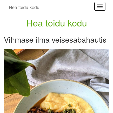
Hea toidu kodu
Toggle
Hea toidu kodu
Vihmase ilma veisesabahautis