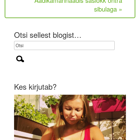
Äädikamarinaadis šašlõkk ohtra
t
sibulaga »
u
s
l
i
Otsi sellest blogist…
k
)
Kes kirjutab?