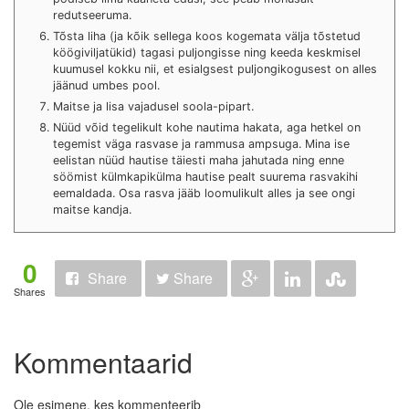
redutseeruma.
Tõsta liha (ja kõik sellega koos kogemata välja tõstetud
köögiviljatükid) tagasi puljongisse ning keeda keskmisel
kuumusel kokku nii, et esialgsest puljongikogusest on alles
jäänud umbes pool.
Maitse ja lisa vajadusel soola-pipart.
Nüüd võid tegelikult kohe nautima hakata, aga hetkel on
tegemist väga rasvase ja rammusa ampsuga. Mina ise
eelistan nüüd hautise täiesti maha jahutada ning enne
söömist külmkapikülma hautise pealt suurema rasvakihi
eemaldada. Osa rasva jääb loomulikult alles ja see ongi
maitse kandja.
0
Share
Share
Shares
Kommentaarid
Ole esimene, kes kommenteerib