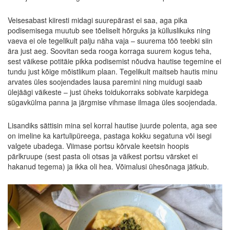
Veisesabast kiiresti midagi suurepärast ei saa, aga pika
podisemisega muutub see tõeliselt hõrguks ja külluslikuks ning
vaeva ei ole tegelikult palju näha vaja – suurema töö teebki siin
ära just aeg. Soovitan seda rooga korraga suurem kogus teha,
sest väikese potitäie pikka podisemist nõudva hautise tegemine ei
tundu just kõige mõistlikum plaan. Tegelikult maitseb hautis minu
arvates üles soojendades lausa paremini ning muidugi saab
ülejäägi väikeste – just üheks toidukorraks sobivate karpidega
sügavkülma panna ja järgmise vihmase ilmaga üles soojendada.
Lisandiks sättisin mina sel korral hautise juurde polenta, aga see
on imeline ka kartulipüreega, pastaga kokku segatuna või isegi
valgete ubadega. Viimase portsu kõrvale keetsin hoopis
pärlkruupe (sest pasta oli otsas ja väikest portsu värsket ei
hakanud tegema) ja ikka oli hea. Võimalusi ühesõnaga jätkub.