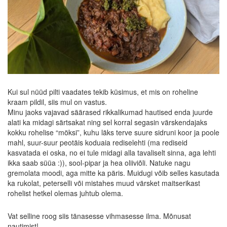
Kui sul nüüd pilti vaadates tekib küsimus, et mis on roheline
kraam pildil, siis mul on vastus.
Minu jaoks vajavad säärased rikkalikumad hautised enda juurde
alati ka midagi särtsakat ning sel korral segasin värskendajaks
kokku rohelise “möksi”, kuhu läks terve suure sidruni koor ja poole
mahl, suur-suur peotäis koduaia rediselehti (ma rediseid
kasvatada ei oska, no ei tule midagi alla tavaliselt sinna, aga lehti
ikka saab süüa :)), sool-pipar ja hea oliiviõli. Natuke nagu
gremolata moodi, aga mitte ka päris. Muidugi võib selles kasutada
ka rukolat, peterselli või mistahes muud värsket maitserikast
rohelist hetkel olemas juhtub olema.
Vat selline roog siis tänasesse vihmasesse ilma. Mõnusat
nautimist!