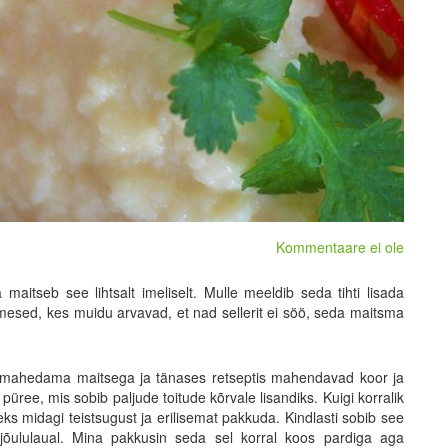
Kommentaare ei ole
 maitseb see lihtsalt imeliselt. Mulle meeldib seda tihti lisada
inimesed, kes muidu arvavad, et nad sellerit ei söö, seda maitsma
lju mahedama maitsega ja tänases retseptis mahendavad koor ja
püree, mis sobib paljude toitude kõrvale lisandiks. Kuigi korralik
eks midagi teistsugust ja erilisemat pakkuda. Kindlasti sobib see
jõululaual. Mina pakkusin seda sel korral koos pardiga aga