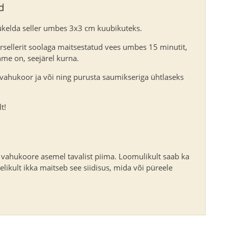
d
tükelda seller umbes 3x3 cm kuubikuteks.
rsellerit soolaga maitsestatud vees umbes 15 minutit,
me on, seejärel kurna.
i vahukoor ja või ning purusta saumikseriga ühtlaseks
t!
ta vahukoore asemel tavalist piima. Loomulikult saab ka
ikult ikka maitseb see siidisus, mida või püreele