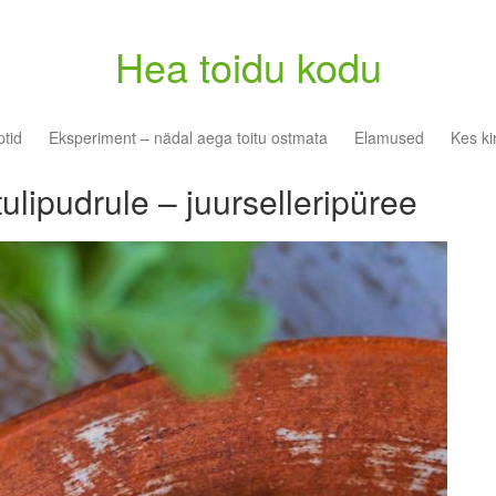
Hea toidu kodu
tid
Eksperiment – nädal aega toitu ostmata
Elamused
Kes ki
tulipudrule – juurselleripüree