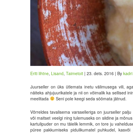
Eriti lihtne
,
Lisand
,
Taimetoit
| 23. dets. 2016 | By
kadri
Juurseller on üks ütlemata inetu välimusega vili, aga
näiteks ahjujuurikatele ja nii on võimalik ka sellised 
meelitada
Seni pole keegi seda söömata jätnud.
Võrreldes tavalisema varsselleriga on juurseller pa
või maitset veelgi ning tulemuseks on siidine ja mõnus 
kartulipuder on mu täielik lemmik, on tore ju vaheldus
püree pakkumiseks pidulikumatel puhkudel, kasvõi 