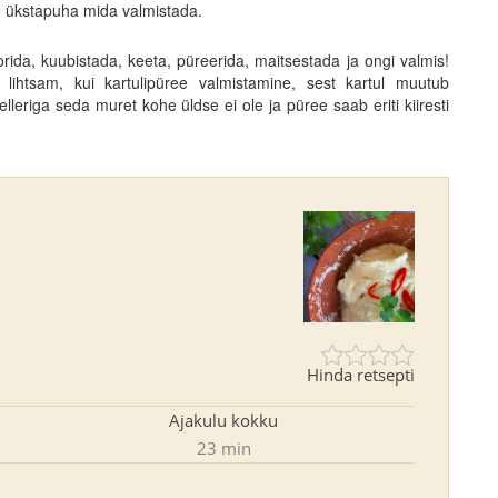
le ükstapuha mida valmistada.
oorida, kuubistada, keeta, püreerida, maitsestada ja ongi valmis!
i lihtsam, kui kartulipüree valmistamine, sest kartul muutub
lleriga seda muret kohe üldse ei ole ja püree saab eriti kiiresti
Hinda retsepti
Ajakulu kokku
23 min