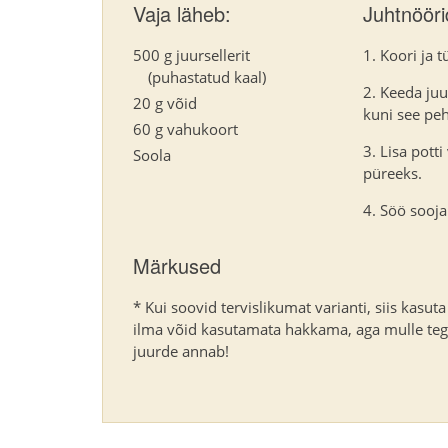
Vaja läheb:
Juhtnööri
500 g juursellerit
Koori ja 
(puhastatud kaal)
Keeda juu
20 g võid
kuni see peh
60 g vahukoort
Lisa pott
Soola
püreeks.
Söö soojal
Märkused
* Kui soovid tervislikumat varianti, siis kasu
ilma võid kasutamata hakkama, aga mulle tegel
juurde annab!