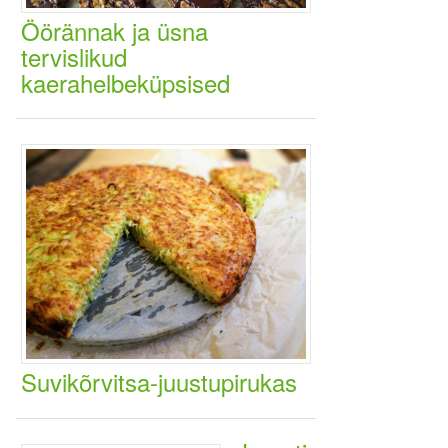
Öörännak ja üsna
tervislikud
kaerahelbeküpsised
Suvikõrvitsa-juustupirukas