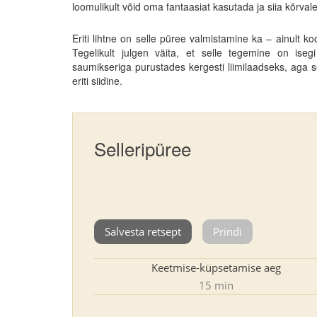
loomulikult võid oma fantaasiat kasutada ja siia kõrva
Eriti lihtne on selle püree valmistamine ka – ainult k
Tegelikult julgen väita, et selle tegemine on iseg
saumikseriga purustades kergesti liimilaadseks, aga se
eriti siidine.
Selleripüree
Salvesta retsept
Prindi
Keetmise-küpsetamise aeg
15 min