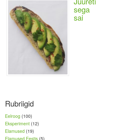
Juureti
sega
sai
Rubriigid
Eelroog
(100)
Eksperiment
(12)
Elamused
(19)
Elamused Eestis
(5)