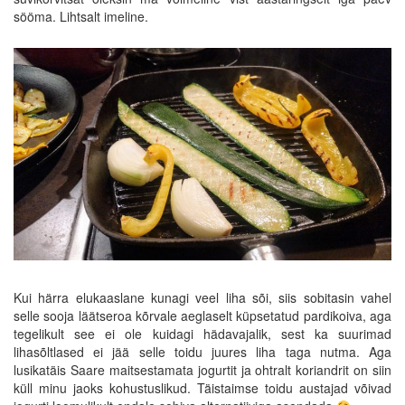
sööma. Lihtsalt imeline.
Kui härra elukaaslane kunagi veel liha sõi, siis sobitasin vahel
selle sooja läätseroa kõrvale aeglaselt küpsetatud pardikoiva, aga
tegelikult see ei ole kuidagi hädavajalik, sest ka suurimad
lihasõltlased ei jää selle toidu juures liha taga nutma. Aga
lusikatäis Saare maitsestamata jogurtit ja ohtralt koriandrit on siin
küll minu jaoks kohustuslikud. Täistaimse toidu austajad võivad