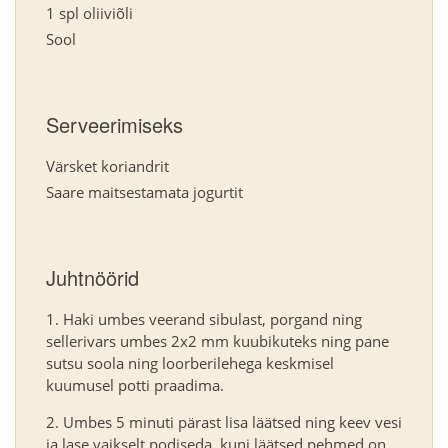
1 spl oliiviõli
Sool
Serveerimiseks
Värsket koriandrit
Saare maitsestamata jogurtit
Juhtnöörid
Haki umbes veerand sibulast, porgand ning
sellerivars umbes 2x2 mm kuubikuteks ning pane
sutsu soola ning loorberilehega keskmisel
kuumusel potti praadima.
Umbes 5 minuti pärast lisa läätsed ning keev vesi
ja lase vaikselt podiseda, kuni läätsed pehmed on