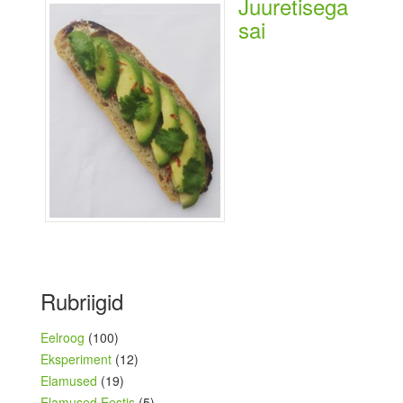
Juuretisega
sai
Rubriigid
Eelroog
(100)
Eksperiment
(12)
Elamused
(19)
Elamused Eestis
(5)