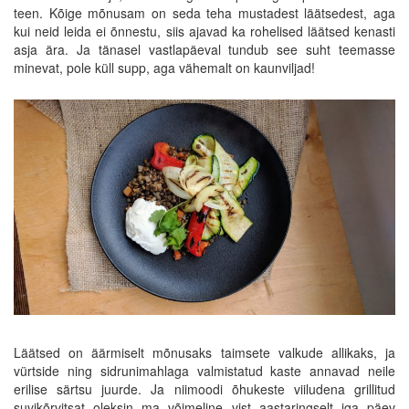
teen. Kõige mõnusam on seda teha mustadest läätsedest, aga
kui neid leida ei õnnestu, siis ajavad ka rohelised läätsed kenasti
asja ära. Ja tänasel vastlapäeval tundub see suht teemasse
minevat, pole küll supp, aga vähemalt on kaunviljad!
Läätsed on äärmiselt mõnusaks taimsete valkude allikaks, ja
vürtside ning sidrunimahlaga valmistatud kaste annavad neile
erilise särtsu juurde. Ja niimoodi õhukeste viiludena grillitud
suvikõrvitsat oleksin ma võimeline vist aastaringselt iga päev