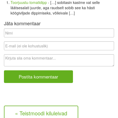
Toorjuustu-tomatidipp
- […] sobitasin kastme vat selle
läätsesalati juurde, aga raudselt sobib see ka hästi
köögiviljade dippimiseks, võileivale […]
Jäta kommentaar
N
i
m
E
i
-
m
K
a
o
i
m
l
m
(
e
e
n
i
t
o
a
l
a
e
r
k
« Teistmoodi kiluleivad
o
h