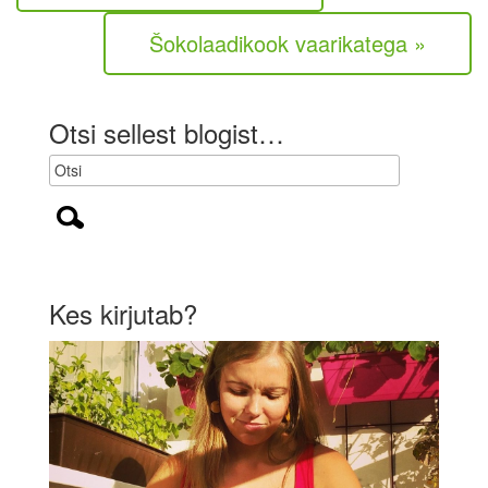
u
Šokolaadikook vaarikatega »
s
t
u
s
Otsi sellest blogist…
l
i
k
)
Kes kirjutab?