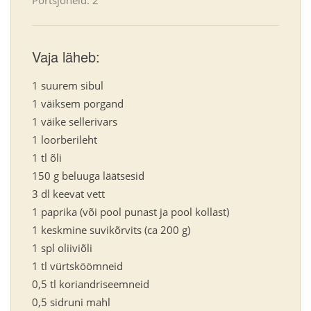
Vaja läheb:
1 suurem sibul
1 väiksem porgand
1 väike sellerivars
1 loorberileht
1 tl õli
150 g beluuga läätsesid
3 dl keevat vett
1 paprika (või pool punast ja pool kollast)
1 keskmine suvikõrvits (ca 200 g)
1 spl oliiviõli
1 tl vürtsköömneid
0,5 tl koriandriseemneid
0,5 sidruni mahl