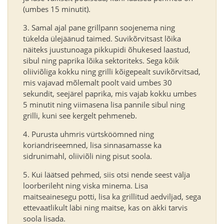
(umbes 15 minutit).
Samal ajal pane grillpann soojenema ning
tükelda ülejäänud taimed. Suvikõrvitsast lõika
näiteks juustunoaga pikkupidi õhukesed laastud,
sibul ning paprika lõika sektoriteks. Sega kõik
oliiviõliga kokku ning grilli kõigepealt suvikõrvitsad,
mis vajavad mõlemalt poolt vaid umbes 30
sekundit, seejärel paprika, mis vajab kokku umbes
5 minutit ning viimasena lisa pannile sibul ning
grilli, kuni see kergelt pehmeneb.
Purusta uhmris vürtsköömned ning
koriandriseemned, lisa sinnasamasse ka
sidrunimahl, oliiviõli ning pisut soola.
Kui läätsed pehmed, siis otsi nende seest välja
loorberileht ning viska minema. Lisa
maitseainesegu potti, lisa ka grillitud aedviljad, sega
ettevaatlikult läbi ning maitse, kas on äkki tarvis
soola lisada.