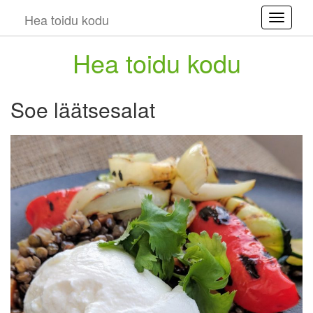
Hea toidu kodu
Toggle
Hea toidu kodu
Soe läätsesalat