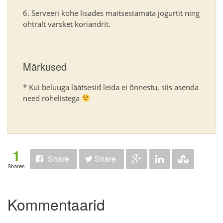
Serveeri kohe lisades maitsestamata jogurtit ning
ohtralt värsket koriandrit.
Märkused
* Kui beluuga läätsesid leida ei õnnestu, siis asenda
need rohelistega
1
Share
Share
Shares
Kommentaarid