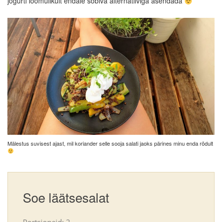
jogurti loomulikult endale sobiva alternatiiviga asendada
Mälestus suvisest ajast, mil koriander selle sooja salati jaoks pärines minu enda rõdult
Soe läätsesalat
Portsjoneid: 2