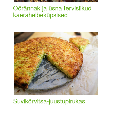
Öörännak ja üsna tervislikud
kaerahelbeküpsised
Suvikõrvitsa-juustupirukas