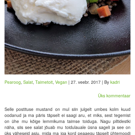
Pearoog
,
Salat
,
Taimetoit
,
Vegan
| 27. veebr. 2017 | By
kadri
Üks kommentaar
Selle postituse mustand on mul siin julgelt umbes kolm kuud
oodanud ja ma päris täpselt ei saagi aru, et miks, sest tegemist
on ühe mu kõige lemmikuma taimse toiduga. Nagu piltidestki
näha, siis see salat jõuab mu toidulauale üsna sageli ja see on
üks väheseid asju, mida ma iga kord peaaegu täpselt ühtemoodi