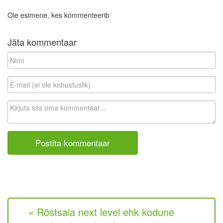
Ole esimene, kes kommenteerib
Jäta kommentaar
N
i
m
E
i
-
m
K
a
o
i
m
l
m
(
e
e
n
i
t
o
a
l
a
e
r
k
« Röstsaia next level ehk kodune
o
h