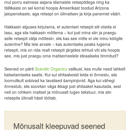
mul porru esimese asjana idamaiste retseptidega ning ka
tšillikaste on sel korral hoopis Ameerikast toodud Arizona
jalopenokaste, aga retsept on ülimaitsev ja kirja panemist väärt.
Hakkasin alguses kirjutama, et autentset retsepti siit otsida ei
tasu, aga siis hakkasin mõtlema – kui just mina siin ja praegu
selle retsepti välja mõtlesin, siis kas see mitte ei ole minu köögile
autentne? Mis teie arvate – kas autentseks peaks lugema
retsepti, mis on rida realt retsepti järgides tehtud või siis hoopis
see, mis just praegu oma maitsemeelele ideaalseks timmitud?
Seened on pärit
Scandic Organicu
valikust, kes mulle need lahkelt
katsetamiseks saatis. Kui sul shitaakesid leida ei õnnestu, siis
loomulikult sobivad ka tavalised šampinjonid. Aga kui vähegi
õnnestub, siis soovitan väga ikkagi just shitaaket kasutada, sest
neil on rohkem maitset ja mõnusalt tugev tekstuur, mis siin
retseptis ülimalt hästi töötab.
Mõnusalt kleepuvad seened