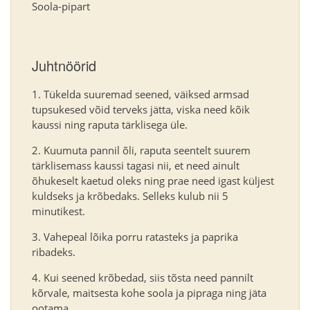
Soola-pipart
Juhtnöörid
Tükelda suuremad seened, väiksed armsad
tupsukesed võid terveks jätta, viska need kõik
kaussi ning raputa tärklisega üle.
Kuumuta pannil õli, raputa seentelt suurem
tärklisemass kaussi tagasi nii, et need ainult
õhukeselt kaetud oleks ning prae need igast küljest
kuldseks ja krõbedaks. Selleks kulub nii 5
minutikest.
Vahepeal lõika porru ratasteks ja paprika
ribadeks.
Kui seened krõbedad, siis tõsta need pannilt
kõrvale, maitsesta kohe soola ja pipraga ning jäta
ootama.