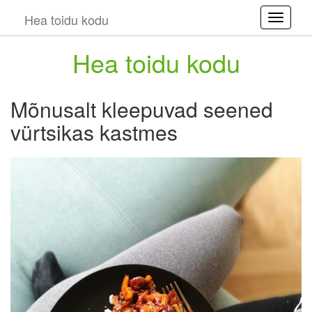
Hea toidu kodu
Toggle
Hea toidu kodu
Mõnusalt kleepuvad seened
vürtsikas kastmes