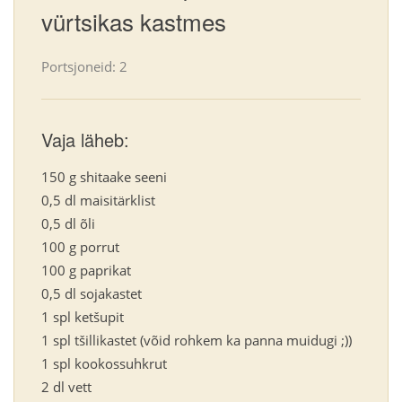
vürtsikas kastmes
Portsjoneid: 2
Vaja läheb:
150 g shitaake seeni
0,5 dl maisitärklist
0,5 dl õli
100 g porrut
100 g paprikat
0,5 dl sojakastet
1 spl ketšupit
1 spl tšillikastet (võid rohkem ka panna muidugi ;))
1 spl kookossuhkrut
2 dl vett