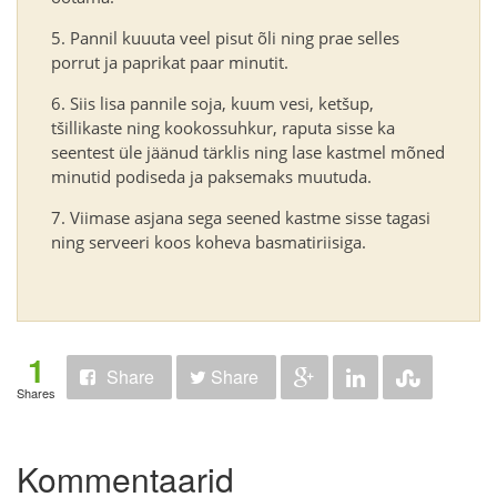
Pannil kuuuta veel pisut õli ning prae selles
porrut ja paprikat paar minutit.
Siis lisa pannile soja, kuum vesi, ketšup,
tšillikaste ning kookossuhkur, raputa sisse ka
seentest üle jäänud tärklis ning lase kastmel mõned
minutid podiseda ja paksemaks muutuda.
Viimase asjana sega seened kastme sisse tagasi
ning serveeri koos koheva basmatiriisiga.
1
Share
Share
Shares
Kommentaarid