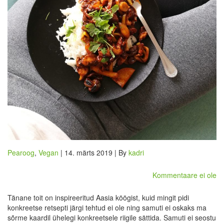
Pearoog
,
Vegan
| 14. märts 2019 | By
kadri
Kommentaare ei ole
Tänane toit on inspireeritud Aasia köögist, kuid mingit pidi
konkreetse retsepti järgi tehtud ei ole ning samuti ei oskaks ma
sõrme kaardil ühelegi konkreetsele riigile sättida. Samuti ei seostu