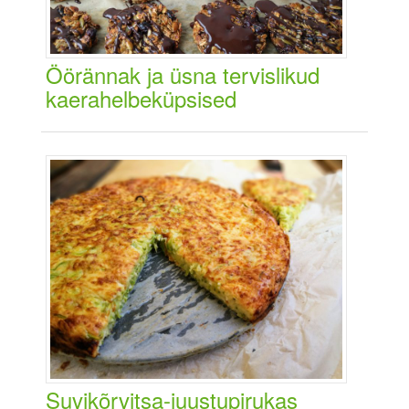
Öörännak ja üsna tervislikud
kaerahelbeküpsised
Suvikõrvitsa-juustupirukas