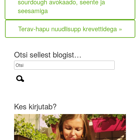
sourdough avokaado, seente ja
u
seesamiga
s
t
u
Terav-hapu nuudlisupp krevettidega »
s
l
i
k
Otsi sellest blogist…
)
Kes kirjutab?