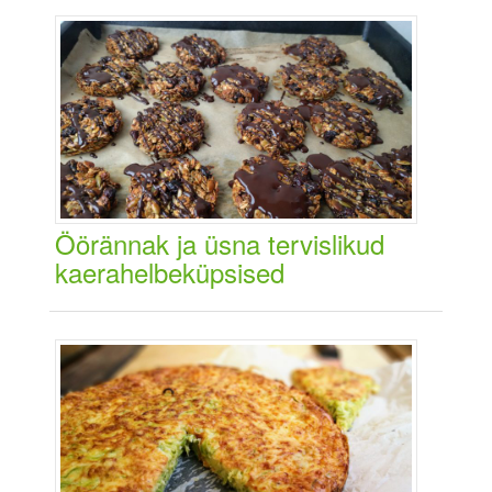
Öörännak ja üsna tervislikud
kaerahelbeküpsised