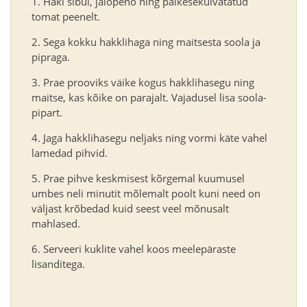
Haki sibul, jalopeno ning päikesekuivatatud
tomat peenelt.
Sega kokku hakklihaga ning maitsesta soola ja
pipraga.
Prae prooviks väike kogus hakklihasegu ning
maitse, kas kõike on parajalt. Vajadusel lisa soola-
pipart.
Jaga hakklihasegu neljaks ning vormi käte vahel
lamedad pihvid.
Prae pihve keskmisest kõrgemal kuumusel
umbes neli minutit mõlemalt poolt kuni need on
väljast krõbedad kuid seest veel mõnusalt
mahlased.
Serveeri kuklite vahel koos meelepäraste
lisanditega.