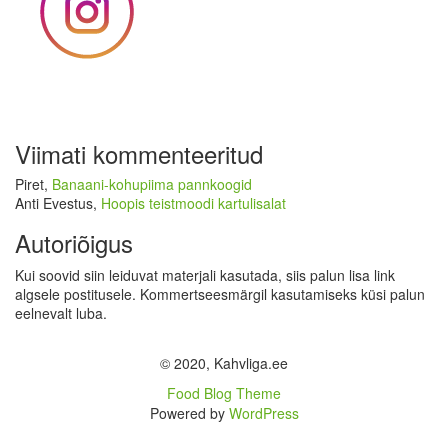
Viimati kommenteeritud
Piret
,
Banaani-kohupiima pannkoogid
Anti Evestus
,
Hoopis teistmoodi kartulisalat
Autoriõigus
Kui soovid siin leiduvat materjali kasutada, siis palun lisa link
algsele postitusele. Kommertseesmärgil kasutamiseks küsi palun
eelnevalt luba.
© 2020, Kahvliga.ee
Food Blog Theme
Powered by
WordPress