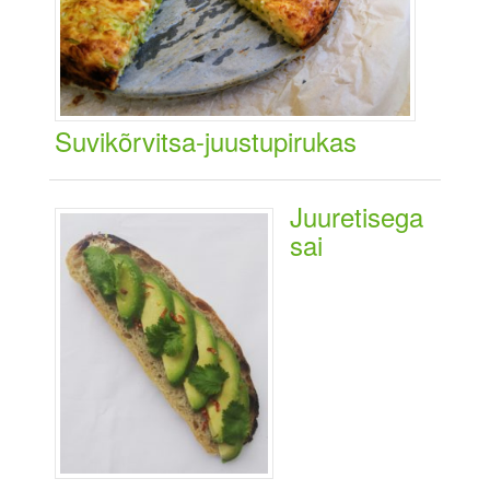
Suvikõrvitsa-juustupirukas
Juuretisega
sai