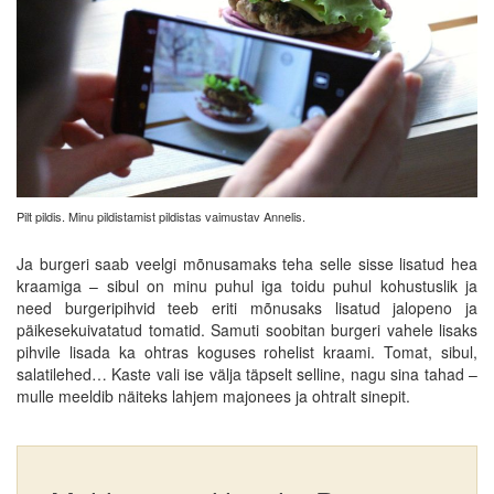
Pilt pildis. Minu pildistamist pildistas vaimustav Annelis.
Ja burgeri saab veelgi mõnusamaks teha selle sisse lisatud hea
kraamiga – sibul on minu puhul iga toidu puhul kohustuslik ja
need burgeripihvid teeb eriti mõnusaks lisatud jalopeno ja
päikesekuivatatud tomatid. Samuti soobitan burgeri vahele lisaks
pihvile lisada ka ohtras koguses rohelist kraami. Tomat, sibul,
salatilehed… Kaste vali ise välja täpselt selline, nagu sina tahad –
mulle meeldib näiteks lahjem majonees ja ohtralt sinepit.