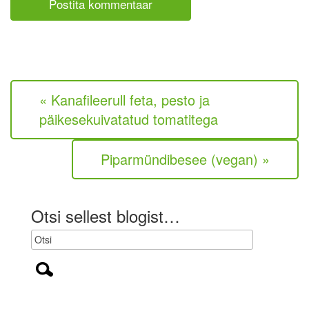
(
e
e
n
i
t
o
a
l
a
e
r
k
« Kanafileerull feta, pesto ja
o
h
päikesekuivatatud tomatitega
u
s
t
Piparmündibesee (vegan) »
u
s
l
i
Otsi sellest blogist…
k
)