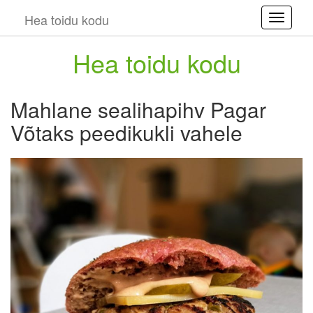
Hea toidu kodu
Toggle
Hea toidu kodu
Mahlane sealihapihv Pagar
Võtaks peedikukli vahele