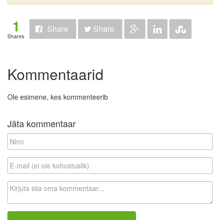
1
Share
Share
Shares
Kommentaarid
Ole esimene, kes kommenteerib
Jäta kommentaar
N
i
m
E
i
-
m
K
a
o
i
m
l
m