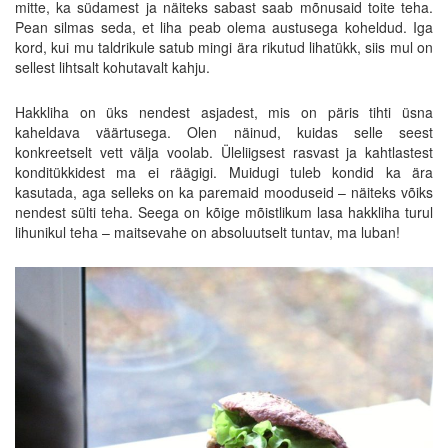
mitte, ka südamest ja näiteks sabast saab mõnusaid toite teha.
Pean silmas seda, et liha peab olema austusega koheldud. Iga
kord, kui mu taldrikule satub mingi ära rikutud lihatükk, siis mul on
sellest lihtsalt kohutavalt kahju.
Hakkliha on üks nendest asjadest, mis on päris tihti üsna
kaheldava väärtusega. Olen näinud, kuidas selle seest
konkreetselt vett välja voolab. Üleliigsest rasvast ja kahtlastest
konditükkidest ma ei räägigi. Muidugi tuleb kondid ka ära
kasutada, aga selleks on ka paremaid mooduseid – näiteks võiks
nendest sülti teha. Seega on kõige mõistlikum lasa hakkliha turul
lihunikul teha – maitsevahe on absoluutselt tuntav, ma luban!