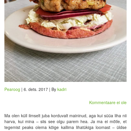
Pearoog
| 6. dets. 2017 | By
kadri
Kommentaare ei ole
Ma olen küll ilmselt juba korduvalt maininud, aga kui süüa liha nii
harva, kui mina – siis see olgu parem hea. Ja ma ei mõtle, et
tegemist peaks olema kõige kallima lihatükiga loomast – üldse