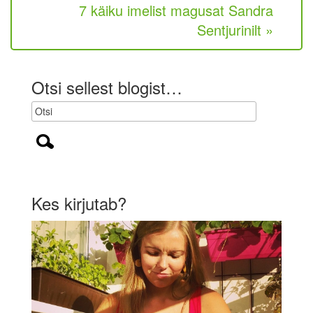
t
7 käiku imelist magusat Sandra
u
Sentjurinilt »
s
l
i
k
Otsi sellest blogist…
)
Kes kirjutab?