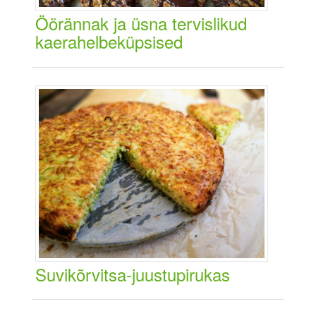
Öörännak ja üsna tervislikud
kaerahelbeküpsised
Suvikõrvitsa-juustupirukas