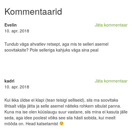
Kommentaarid
Evelin
Jäta kommentaar
10. apr. 2018
Tundub väga ahvatlev retsept, aga mis te selleri asemel
soovitaksite? Pole selleriga kahjuks väga sina peal
kadri
Jäta kommentaar
10. apr. 2018
Kui ikka üldse ei klapi (tean teisigi selliseid), siis ma soovitaks
lihtsalt välja jätta ja selle asemel näiteks rohkem sibulat panna.
Kuna ma ise olen küüslaugu suur vastane, siis mina ei kasuta jälle
seda, aga idee poolest võiks see siia hästi sobida, kui meelt
mööda on. Head katsetamist