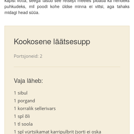
kapist võtta, seega tasub see retsept meeles pidada ka nendeks
puhkudeks, mil poodi kohe üldse minna ei viitsi, aga tahaks
midagi head süüa.
Kookosene läätsesupp
Portsjoneid: 2
Vaja läheb:
1 sibul
1 porgand
1 korralik sellerivars
1 spl õli
1 tl soola
1 spl vürtsikamat karripulbrit (sorti ei oska