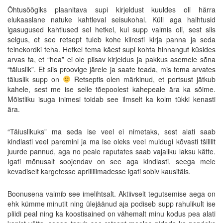
Õhtusöögiks plaanitava supi kirjeldust kuuldes oli härra
elukaaslane natuke kahtleval seisukohal. Küll aga haihtusid
igasugused kahtlused sel hetkel, kui supp valmis oli, sest siis
selgus, et see retsept tuleb kohe kiiresti kirja panna ja seda
teinekordki teha. Hetkel tema käest supi kohta hinnangut küsides
arvas ta, et “hea” ei ole piisav kirjeldus ja pakkus asemele sõna
“täiuslik”. Et siis proovige järele ja saate teada, mis tema arvates
täiuslik supp on
Retseptis olen märkinud, et portsust jätkub
kahele, sest me ise selle tõepoolest kahepeale ära ka sõime.
Mõistliku isuga inimesi toidab see ilmselt ka kolm tükki kenasti
ära.
“Täiuslikuks” ma seda ise veel ei nimetaks, sest alati saab
kindlasti veel paremini ja ma ise oleks veel muidugi kõvasti tšilllit
juurde pannud, aga no peale raputates saab vajaliku laksu kätte.
Igati mõnusalt soojendav on see aga kindlasti, seega meie
kevadiselt kargetesse aprilliilmadesse igati sobiv kausitäis.
Boonusena valmib see imelihtsalt. Aktiivselt tegutsemise aega on
ehk kümme minutit ning ülejäänud aja podiseb supp rahulikult ise
pliidi peal ning ka koostisained on vähemalt minu kodus pea alati