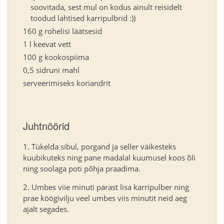
soovitada, sest mul on kodus ainult reisidelt
toodud lahtised karripulbrid :))
160 g rohelisi läätsesid
1 l keevat vett
100 g kookospiima
0,5 sidruni mahl
serveerimiseks koriandrit
Juhtnöörid
Tükelda sibul, porgand ja seller väikesteks
kuubikuteks ning pane madalal kuumusel koos õli
ning soolaga poti põhja praadima.
Umbes viie minuti pärast lisa karripulber ning
prae köögivilju veel umbes viis minutit neid aeg
ajalt segades.