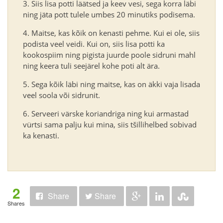
Siis lisa potti läätsed ja keev vesi, sega korra läbi
ning jäta pott tulele umbes 20 minutiks podisema.
Maitse, kas kõik on kenasti pehme. Kui ei ole, siis
podista veel veidi. Kui on, siis lisa potti ka
kookospiim ning pigista juurde poole sidruni mahl
ning keera tuli seejärel kohe poti alt ära.
Sega kõik läbi ning maitse, kas on äkki vaja lisada
veel soola või sidrunit.
Serveeri värske koriandriga ning kui armastad
vürtsi sama palju kui mina, siis tšillihelbed sobivad
ka kenasti.
2
Share
Share
Shares