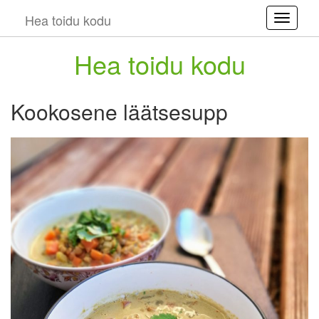
Hea toidu kodu
Toggle
Hea toidu kodu
Kookosene läätsesupp