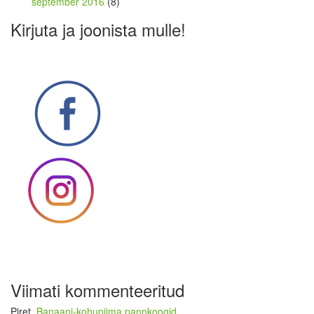
september 2016
(8)
Kirjuta ja joonista mulle!
Viimati kommenteeritud
Piret
,
Banaani-kohupiima pannkoogid