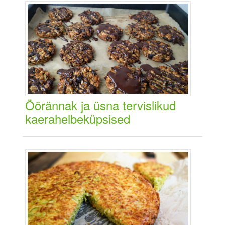
Öörännak ja üsna tervislikud
kaerahelbeküpsised