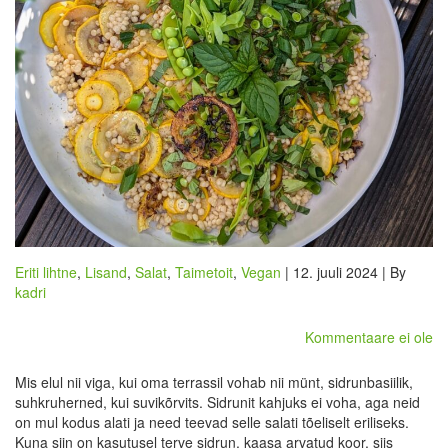
Eriti lihtne
,
Lisand
,
Salat
,
Taimetoit
,
Vegan
| 12. juuli 2024 | By
kadri
Kommentaare ei ole
Mis elul nii viga, kui oma terrassil vohab nii münt, sidrunbasiilik,
suhkruherned, kui suvikõrvits. Sidrunit kahjuks ei voha, aga neid
on mul kodus alati ja need teevad selle salati tõeliselt eriliseks.
Kuna siin on kasutusel terve sidrun, kaasa arvatud koor, siis