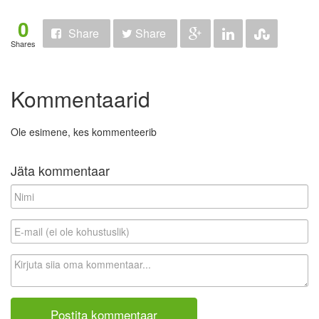
0
Share
Share
Shares
Kommentaarid
Ole esimene, kes kommenteerib
Jäta kommentaar
N
i
m
E
i
-
m
K
a
o
i
m
l
m
(
e