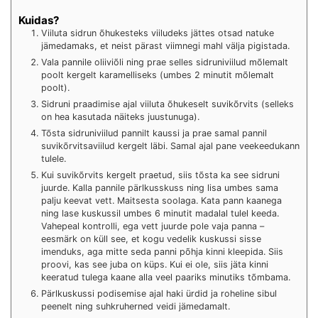
Kuidas?
Viiluta sidrun õhukesteks viiludeks jättes otsad natuke
jämedamaks, et neist pärast viimnegi mahl välja pigistada.
Vala pannile oliiviõli ning prae selles sidruniviilud mõlemalt
poolt kergelt karamelliseks (umbes 2 minutit mõlemalt
poolt).
Sidruni praadimise ajal viiluta õhukeselt suvikõrvits (selleks
on hea kasutada näiteks juustunuga).
Tõsta sidruniviilud pannilt kaussi ja prae samal pannil
suvikõrvitsaviilud kergelt läbi. Samal ajal pane veekeedukann
tulele.
Kui suvikõrvits kergelt praetud, siis tõsta ka see sidruni
juurde. Kalla pannile pärlkusskuss ning lisa umbes sama
palju keevat vett. Maitsesta soolaga. Kata pann kaanega
ning lase kuskussil umbes 6 minutit madalal tulel keeda.
Vahepeal kontrolli, ega vett juurde pole vaja panna –
eesmärk on küll see, et kogu vedelik kuskussi sisse
imenduks, aga mitte seda panni põhja kinni kleepida. Siis
proovi, kas see juba on küps. Kui ei ole, siis jäta kinni
keeratud tulega kaane alla veel paariks minutiks tõmbama.
Pärlkuskussi podisemise ajal haki ürdid ja roheline sibul
peenelt ning suhkruherned veidi jämedamalt.