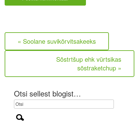
e
n
i
t
o
a
l
a
e
r
k
« Soolane suvikõrvitsakeeks
o
h
u
Sõstrtšup ehk vürtsikas
s
t
sõstraketchup »
u
s
l
i
Otsi sellest blogist…
k
)