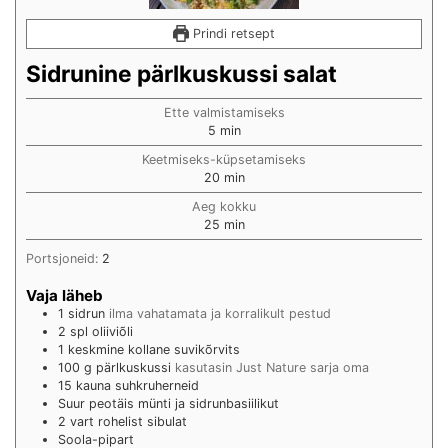
Prindi retsept
Sidrunine pärlkuskussi salat
Ette valmistamiseks
min
5
min
Keetmiseks-küpsetamiseks
min
20
min
Aeg kokku
min
25
min
Portsjoneid:
2
Vaja läheb
1
sidrun
ilma vahatamata ja korralikult pestud
2
spl
oliiviõli
1
keskmine kollane suvikõrvits
100
g
pärlkuskussi
kasutasin Just Nature sarja oma
15
kauna
suhkruherneid
Suur peotäis münti ja sidrunbasiilikut
2
vart
rohelist sibulat
Soola-pipart