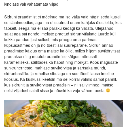
kindlasti vali vahatamata viljad.
Sidruni praadimist ei mõelnud ma ise välja vaid nägin seda kuskil
sotsiaalmeedias, aga ma ei suutnud enam kahjuks üles leida, kus
täpselt, seega ma ei saa paraku kedagi ka viidata. Ülejäänud
salat aga sai nende imeliste praetud sidruniviilakate juurde küll
kokku pandud just sellest, mis praegu oma parimas
küpsusastmes on ja no tõesti sai suurepärane. Sidrun annab
praadimise käigus oma maitse ka õlile, milles hiljem suvikõrvitsat
praetakse ning muutub praadimise käigus mõnusalt
karamelliseks, säilitades ka haput ning mõrkjat. Koos magusate
suhkruherneste, mahlase suvikõrvitsa ja särtsaka mündi,
sidrunbasiiliku ja rohelise sibulaga on see tõesti lausa imeline
kooslus. Ka kuskussi keetsin ma sel korral valmis samal pannil,
kus sidrunit ja suvikõrvitsat praadisin – nii sai viimnegi maitse
neist viljadest salati sisse ja nõusid ka vaja vähem pesta