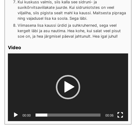
Kui kuskuss valmis, siis kalla see sidruni- ja
suvikõrvitsaviilakate juurde. Kui sidruniotstes on veel
viljaliha, siis pigista sealt mahl ka kaussi. Maitsesta pipraga
ning vajadusel lisa ka soola. Sega läbi.
Viimasena lisa kaussi ürdid ja suhkruherned, sega veel
kergelt läbi ja asu nautima. Hea kohe, kui salat veel pisut
soe on, ja hea järgmisel päeval jahtunult. Hea igal juhul!
Video
Videoesitaja
00:00
00:06