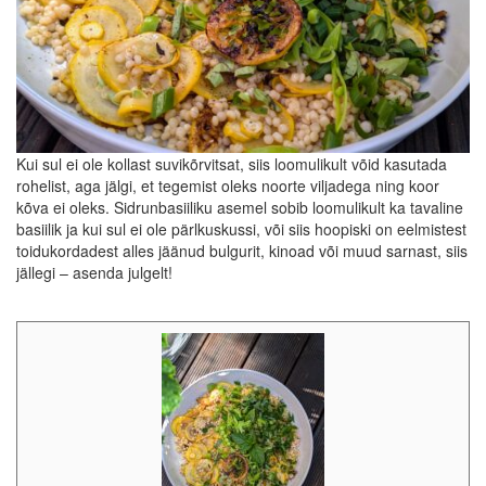
Kui sul ei ole kollast suvikõrvitsat, siis loomulikult võid kasutada
rohelist, aga jälgi, et tegemist oleks noorte viljadega ning koor
kõva ei oleks. Sidrunbasiiliku asemel sobib loomulikult ka tavaline
basiilik ja kui sul ei ole pärlkuskussi, või siis hoopiski on eelmistest
toidukordadest alles jäänud bulgurit, kinoad või muud sarnast, siis
jällegi – asenda julgelt!