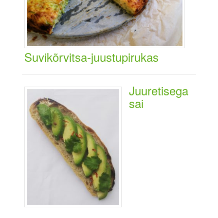
Suvikõrvitsa-juustupirukas
Juuretisega
sai