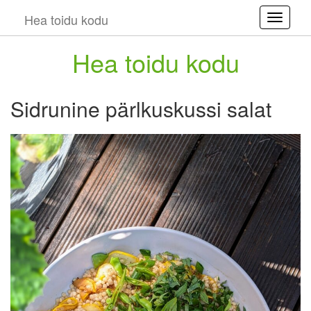
Hea toidu kodu
Toggle
Hea toidu kodu
Sidrunine pärlkuskussi salat