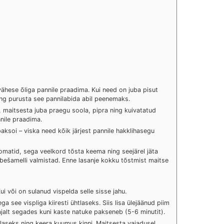
 vähese õliga pannile praadima. Kui need on juba pisut
ning purusta see pannilabida abil peenemaks.
, maitsesta juba praegu soola, pipra ning kuivatatud
nile praadima.
paksoi – viska need kõik järjest pannile hakklihasegu
tomatid, sega veelkord tõsta keema ning seejärel jäta
ešamelli valmistad. Enne lasanje kokku tõstmist maitse
i või on sulanud vispelda selle sisse jahu.
a see vispliga kiiresti ühtlaseks. Siis lisa ülejäänud piim
ajalt segades kuni kaste natuke pakseneb (5-6 minutit).
tlaseks ning keera kuumus kinni. Maitsesta vajadusel