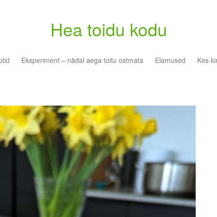
Hea toidu kodu
tid
Eksperiment – nädal aega toitu ostmata
Elamused
Kes ki