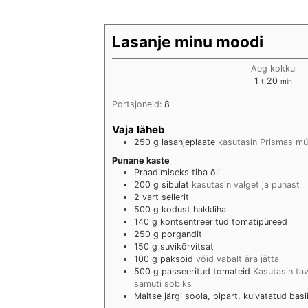
Lasanje minu moodi
Aeg kokku
hour
min
1
20
t
min
Portsjoneid:
8
Vaja läheb
250
g
lasanjeplaate
kasutasin Prismas mü
Punane kaste
Praadimiseks tiba õli
200
g
sibulat
kasutasin valget ja punast
2
vart
sellerit
500
g
kodust hakkliha
140
g
kontsentreeritud tomatipüreed
250
g
porgandit
150
g
suvikõrvitsat
100
g
paksoid
võid vabalt ära jätta
500
g
passeeritud tomateid
Kasutasin tav
samuti sobiks
Maitse järgi
soola, pipart, kuivatatud basi