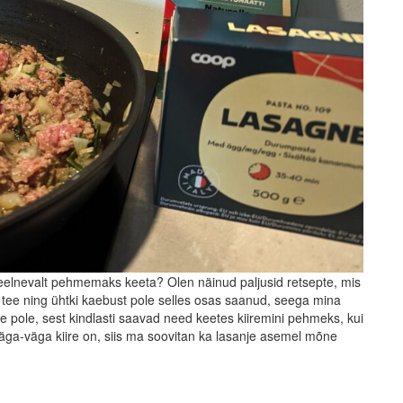
 eelnevalt pehmemaks keeta? Olen näinud paljusid retsepte, mis
 tee ning ühtki kaebust pole selles osas saanud, seega mina
iire pole, sest kindlasti saavad need keetes kiiremini pehmeks, kui
äga-väga kiire on, siis ma soovitan ka lasanje asemel mõne