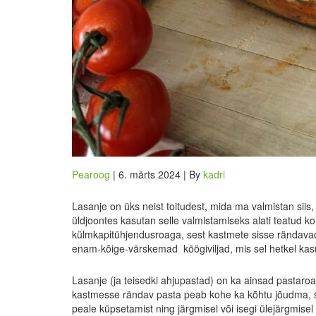
Pearoog
| 6. märts 2024 | By
kadri
Lasanje on üks neist toitudest, mida ma valmistan siis,
üldjoontes kasutan selle valmistamiseks alati teatud k
külmkapitühjendusroaga, sest kastmete sisse rändavad 
enam-kõige-värskemad köögiviljad, mis sel hetkel kas
Lasanje (ja teisedki ahjupastad) on ka ainsad pastaroa
kastmesse rändav pasta peab kohe ka kõhtu jõudma, sii
peale küpsetamist ning järgmisel või isegi ülejärgmise