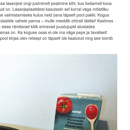
a lasanjest ongi justnimelt pealmine kiht, kus bešamell koos
 on. Lasanjeplaatidest kasutasin sel korral väga mõistliku
se valmistamiseks kulus neid üsna täpselt pool pakki. Kogus
aplaatide vahele panna – mulle meeldib ohtralt täidist! Kastmes
 sisse rändavad kõik erinevad juustujupid alustades
tamas on. Ka koguse osas ei ole ma väga peps ja tavaliselt
ol kirjas olev retsept on täpselt üle kaalutud ning see toimib