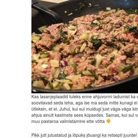
Kas lasanjeplaadid tuleks enne ahjuvormi ladumist ka
soovitavad seda teha, aga ise ma seda mitte kunagi ei
ütleksin, et ei. Juhul, kui sul muidugi just väga-väga k
ahjus ainult kastmete sees küpsedes. Samas, kui sul v
muu pastaroa valmistamine ette võtta
Pikk jutt jutustatud ja lõpuks jõuangi ka retsepti juurde!