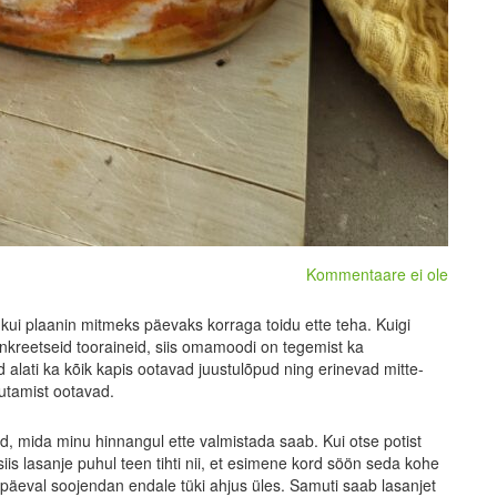
Kommentaare ei ole
 kui plaanin mitmeks päevaks korraga toidu ette teha. Kuigi
onkreetseid tooraineid, siis omamoodi on tegemist ka
alati ka kõik kapis ootavad juustulõpud ning erinevad mitte-
utamist ootavad.
d, mida minu hinnangul ette valmistada saab. Kui otse potist
s lasanje puhul teen tihti nii, et esimene kord söön seda kohe
l päeval soojendan endale tüki ahjus üles. Samuti saab lasanjet