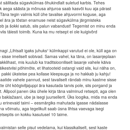
st säilitada sügavkülmas õhukindlalt suletud karbis. Tehes
ik aega säästa ja mõnusa ahjuroa saab kasvõi kuu aja pärast
äna tegin valmis küll ühe tavalise ahjuvormi koguse, aga
hel ära ja tõstan enamuse neist sügavkülma järgmisteks
eb ja šokki satub, siis palun vabandust! Tegemist on minu enda
iis täiesti toimib. Kuna ka mu retsept ei ole kuigivõrd
nagi „Lihtsalt igaks juhuks“ külmkappi varutud ei ole, küll aga on
e sisse imeliselt sobivad. Samas vahel, ka täna, on lasanjeplaan
klihast, mis kuulub ka traditsiooniliselt lasanje vahele käiva
ikestviisi põhimõte, et lihatooteid ostangi vaid siis, kui näha on,
0 pakki üksteise pea kollase kleepsuga ja no hakkab ju kahju!
laatide vahele pannud, sest tavaliselt rändab minu kastme sisse
tte üht köögiviljajuppi ära kasutada tarvis pole, siis porgand ja
t. Allpool panen üks ühele kirja täna valminud retsepti, aga olen
 baklažaani, ube ja isegi juursellerit. Üks loogika, mida ma enda
alju erinevaid taimi – eesmärgiks mahutada igasse nädalasse
a võimatu, aga tegelikult saab üsna lihtsa vaevaga isegi
etseptis on kokku kasutusel 10 taime.
lmistan selle pisut vedelama, kui klassikaliselt, sest kaste