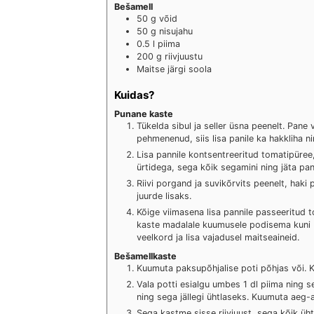
Bešamell
50
g
võid
50
g
nisujahu
0.5
l
piima
200
g
riivjuustu
Maitse järgi
soola
Kuidas?
Punane kaste
Tükelda sibul ja seller üsna peenelt. Pane
pehmenenud, siis lisa panile ka hakkliha 
Lisa pannile kontsentreeritud tomatipüree
ürtidega, sega kõik segamini ning jäta pan
Riivi porgand ja suvikõrvits peenelt, haki 
juurde lisaks.
Kõige viimasena lisa pannile passeeritud 
kaste madalale kuumusele podisema kuni b
veelkord ja lisa vajadusel maitseaineid.
Bešamellkaste
Kuumuta paksupõhjalise poti põhjas või. Ku
Vala potti esialgu umbes 1 dl piima ning seg
ning sega jällegi ühtlaseks. Kuumuta aeg-
Sega kastme sisse riivjuust, sega kõik üh