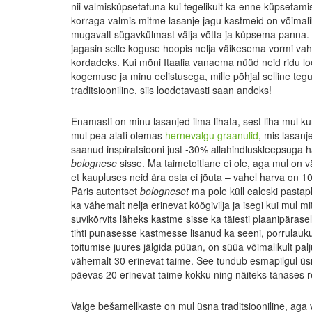
nii valmisküpsetatuna kui tegelikult ka enne küpsetami
korraga valmis mitme lasanje jagu kastmeid on võimal
mugavalt sügavkülmast välja võtta ja küpsema panna. T
jagasin selle koguse hoopis nelja väikesema vormi va
kordadeks. Kui mõni Itaalia vanaema nüüd neid ridu lo
kogemuse ja minu eelistusega, mille põhjal selline teguv
traditsiooniline, siis loodetavasti saan andeks!
Enamasti on minu lasanjed ilma lihata, sest liha mul ku
mul pea alati olemas
hernevalgu graanulid
, mis lasanj
saanud inspiratsiooni just -30% allahindluskleepsuga hak
bolognese
sisse. Ma taimetoitlane ei ole, aga mul on vä
et kaupluses neid ära osta ei jõuta – vahel harva on 1
Päris autentset
bologneset
ma pole küll ealeski pastap
ka vähemalt nelja erinevat köögivilja ja isegi kui mul mi
suvikõrvits läheks kastme sisse ka täiesti plaanipärasel
tihti punasesse kastmesse lisanud ka seeni, porrulauku
toitumise juures jälgida püüan, on süüa võimalikult p
vähemalt 30 erinevat taime. See tundub esmapilgul üsn
päevas 20 erinevat taime kokku ning näiteks tänases r
Valge bešamellkaste on mul üsna traditsiooniline, aga va