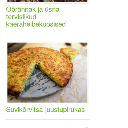
Öörännak ja üsna
tervislikud
kaerahelbeküpsised
Suvikõrvitsa-juustupirukas