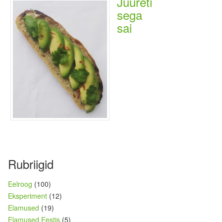
Juureti
sega
sai
Rubriigid
Eelroog
(100)
Eksperiment
(12)
Elamused
(19)
Elamused Eestis
(5)