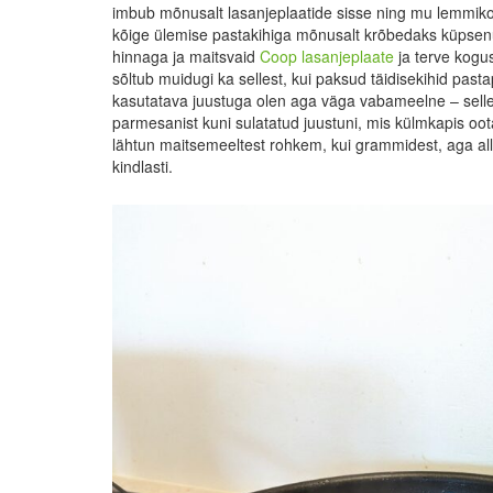
imbub mõnusalt lasanjeplaatide sisse ning mu lemmikos
kõige ülemise pastakihiga mõnusalt krõbedaks küpsenud
hinnaga ja maitsvaid
Coop lasanjeplaate
ja terve kogu
sõltub muidugi ka sellest, kui paksud täidisekihid past
kasutatava juustuga olen aga väga vabameelne – selle
parmesanist kuni sulatatud juustuni, mis külmkapis oo
lähtun maitsemeeltest rohkem, kui grammidest, aga allpo
kindlasti.