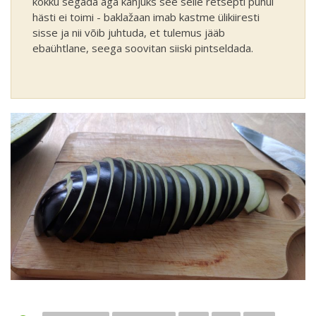
kokku segada aga kahjuks see selle retsepti puhul
hästi ei toimi - baklažaan imab kastme ülikiiresti
sisse ja nii võib juhtuda, et tulemus jääb
ebaühtlane, seega soovitan siiski pintseldada.