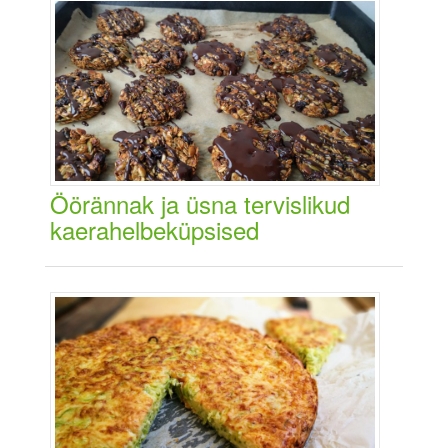
Öörännak ja üsna tervislikud
kaerahelbeküpsised