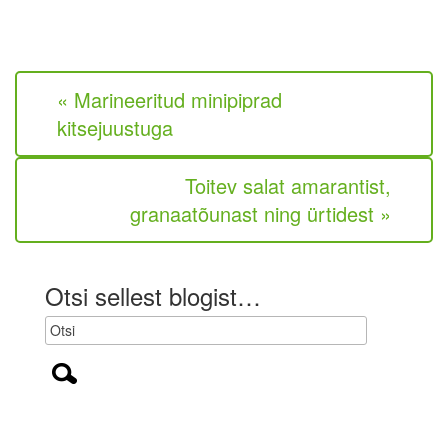
t
o
a
l
a
e
r
k
« Marineeritud minipiprad
o
h
kitsejuustuga
u
s
t
Toitev salat amarantist,
u
granaatõunast ning ürtidest »
s
l
i
k
Otsi sellest blogist…
)