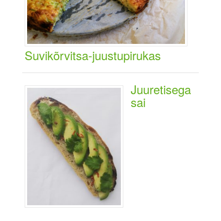
Suvikõrvitsa-juustupirukas
Juuretisega
sai