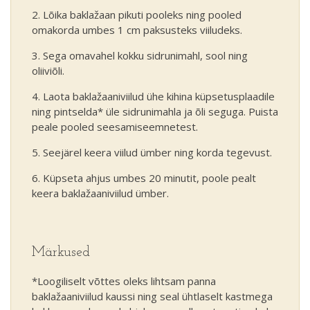
Lõika baklažaan pikuti pooleks ning pooled
omakorda umbes 1 cm paksusteks viiludeks.
Sega omavahel kokku sidrunimahl, sool ning
oliiviõli.
Laota baklažaaniviilud ühe kihina küpsetusplaadile
ning pintselda* üle sidrunimahla ja õli seguga. Puista
peale pooled seesamiseemnetest.
Seejärel keera viilud ümber ning korda tegevust.
Küpseta ahjus umbes 20 minutit, poole pealt
keera baklažaaniviilud ümber.
Märkused
*Loogiliselt võttes oleks lihtsam panna
baklažaaniviilud kaussi ning seal ühtlaselt kastmega