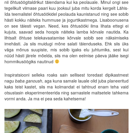
nii õhtusöögitaldrikut täiendama kui ka peolauale. Minul ongi see
tegelikult viimase paari kuu jooksul juba mitu korda kergelt Lähis-
Ida teemalistel õhtusöökidel peolauda kaunistanud ning see sobib
hästi kokku näiteks hummuse ja jogurtikastmega. Lisaboonusena
on see täiesti vegan. Need, kes õhtusööki ilma lihata ettegi ei
kujuta, saavad seda hoopis näiteks lamba kõrvale nautida. Ka
lihtsalt õhtuse telekavaatamise kõrvale sobib see näksimiseks
imehästi. Ja siis muidugi mõne salati täienduseks. Ehk siis üks
väga mõnus suupiste, mis sobib igaks elu juhtumiks, sest kui
nüüd hästi järele mõelda, siis ma olen eelmise päeva jääke isegi
hommikusöögiks nautinud
Inspiratsiooni selleks roaks sain sellisest toredast dipikastmest
nagu
baba ganoush
, aga kuna samale lauale olid juba planeeritud
kaks teist kastet, siis ma kolmandat ei tahtnud enam teha vaid
otsustasin eksperimenteerida ning sarnastele maitsetele tahkema
vormi anda. Ja ma ei pea seda kahetsema!