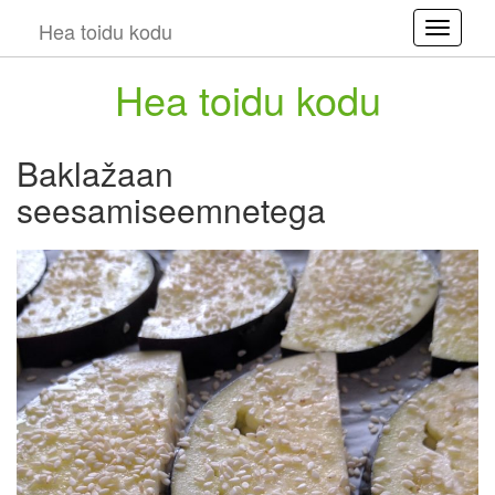
Hea toidu kodu
Toggle
Hea toidu kodu
Baklažaan
seesamiseemnetega