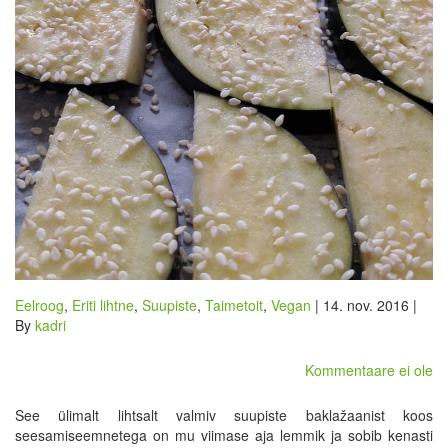
Eelroog
,
Eriti lihtne
,
Suupiste
,
Taimetoit
,
Vegan
| 14. nov. 2016 |
By
kadri
Kommentaare ei ole
See ülimalt lihtsalt valmiv suupiste baklažaanist koos
seesamiseemnetega on mu viimase aja lemmik ja sobib kenasti