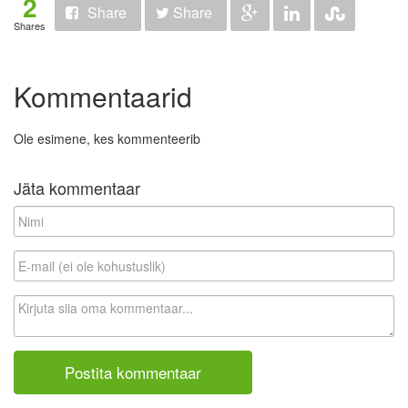
2
Share
Share
Shares
Kommentaarid
Ole esimene, kes kommenteerib
Jäta kommentaar
N
i
m
E
i
-
m
K
a
o
i
m
l
m
(
e
e
n
i